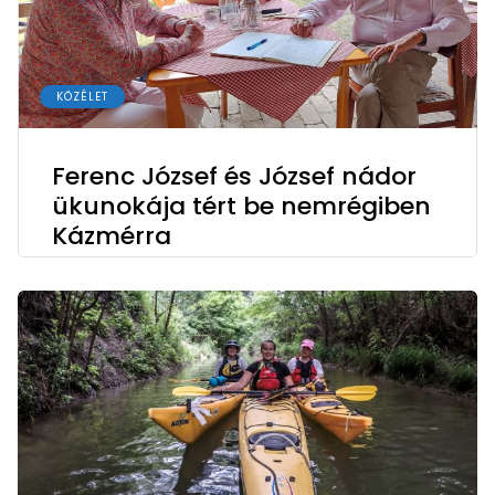
KÖZÉLET
Ferenc József és József nádor
ükunokája tért be nemrégiben
Kázmérra