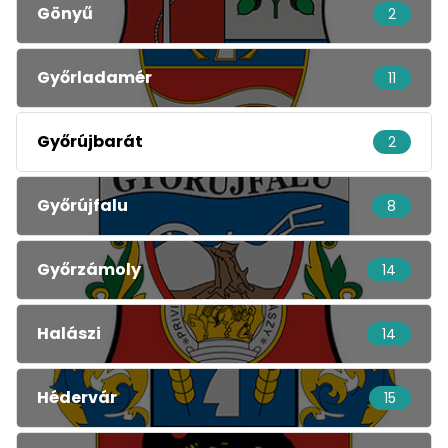
Gönyű
2
Győrladamér
11
Győrújbarát
2
Győrújfalu
8
Győrzámoly
14
Halászi
14
Hédervár
15