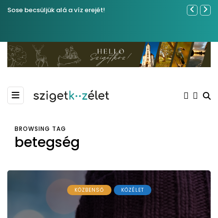
Sose becsüljük alá a víz erejét!
Közel tíze
Kiemelkedő
Madármegf
BROWSING TAG
betegség
KÖZBENSŐ
KÖZÉLET