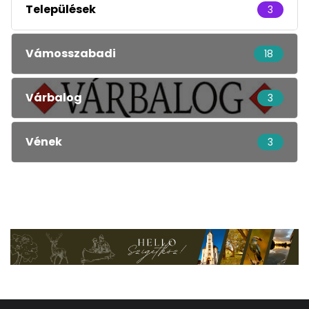
Települések
3
Vámosszabadi
18
Várbalog
3
Vének
3