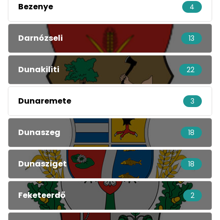
Bezenye
4
Darnózseli
13
Dunakiliti
22
Dunaremete
3
Dunaszeg
18
Dunasziget
18
Feketeerdő
2