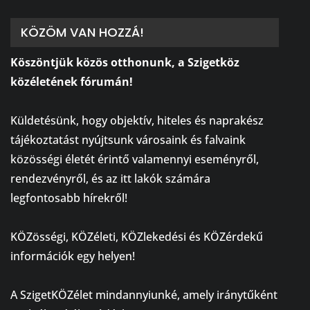
KÖZÖM VAN HOZZÁ!
Köszöntjük közös otthonunk, a Szigetköz
közéletének fórumán!
⠀
Küldetésünk, hogy objektív, hiteles és naprakész
tájékoztatást nyújtsunk városaink és falvaink
közösségi életét érintő valamennyi eseményről,
rendezvényről, és az itt lakók számára
legfontosabb hírekről!
⠀
KÖZösségi, KÖZéleti, KÖZlekedési és KÖZérdekű
információk egy helyen!
⠀
A SzigetKÖZélet mindannyiunké, amely iránytűként