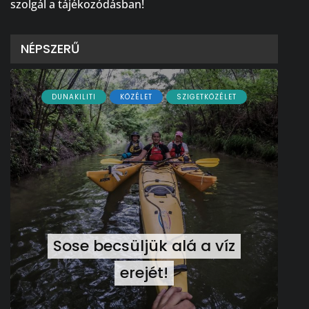
szolgál a tájékozódásban!
NÉPSZERŰ
DUNAKILITI
KÖZÉLET
SZIGETKÖZÉLET
Sose becsüljük alá a víz
erejét!