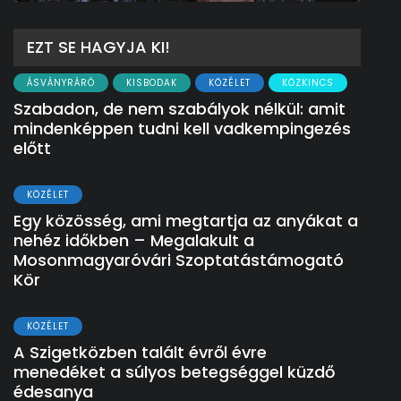
EZT SE HAGYJA KI!
ÁSVÁNYRÁRÓ
KISBODAK
KÖZÉLET
KÖZKINCS
Szabadon, de nem szabályok nélkül: amit
mindenképpen tudni kell vadkempingezés
előtt
KÖZÉLET
Egy közösség, ami megtartja az anyákat a
nehéz időkben – Megalakult a
Mosonmagyaróvári Szoptatástámogató
Kör
KÖZÉLET
A Szigetközben talált évről évre
menedéket a súlyos betegséggel küzdő
édesanya