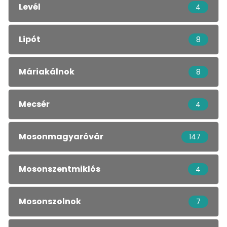
Levél
4
Lipót
8
Máriakálnok
8
Mecsér
4
Mosonmagyaróvár
147
Mosonszentmiklós
4
Mosonszolnok
7