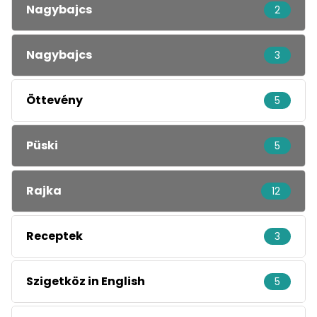
Nagybajcs
2
Nagybajcs
3
Öttevény
5
Püski
5
Rajka
12
Receptek
3
Szigetköz in English
5