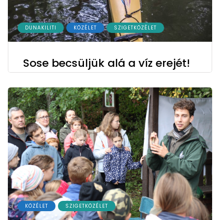
DUNAKILITI
KÖZÉLET
SZIGETKÖZÉLET
Sose becsüljük alá a víz erejét!
KÖZÉLET
SZIGETKÖZÉLET