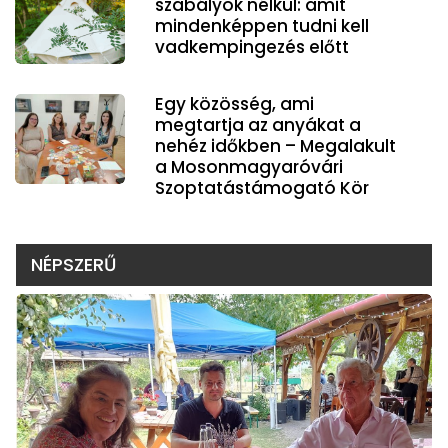
szabályok nélkül: amit
mindenképpen tudni kell
vadkempingezés előtt
Egy közösség, ami
megtartja az anyákat a
nehéz időkben – Megalakult
a Mosonmagyaróvári
Szoptatástámogató Kör
NÉPSZERŰ