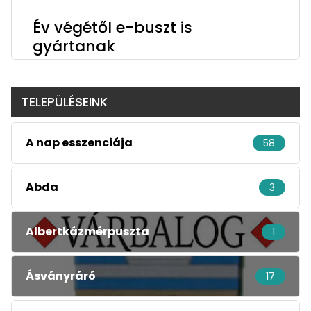
Év végétől e-buszt is
gyártanak
TELEPÜLÉSEINK
A nap esszenciája
58
Abda
3
Albertkázmérpuszta
1
Ásványráró
17