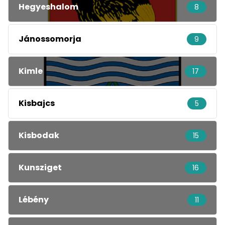
Hegyeshalom
8
Jánossomorja
9
Kimle
17
Kisbajcs
5
Kisbodak
15
Kunsziget
16
Lébény
11