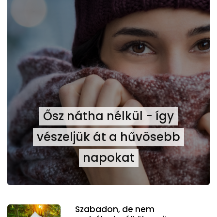
Ősz nátha nélkül - így
vészeljük át a hűvösebb
napokat
Szabadon, de nem