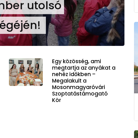
ber utolsó
égéjén!
Egy közösség, ami
megtartja az anyákat a
nehéz időkben –
Megalakult a
Mosonmagyaróvári
Szoptatástámogató
Kör