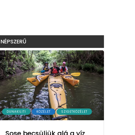
NÉPSZERŰ
DUNAKILITI
KÖZÉLET
SZIGETKÖZÉLET
Sose becsüljük alá a víz