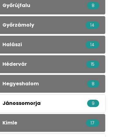
Győrújfalu
8
Győrzámoly
14
Halászi
14
Hédervár
15
Hegyeshalom
8
Jánossomorja
9
Kimle
17