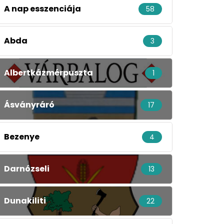
A nap esszenciája
58
Abda
3
Albertkázmérpuszta
1
Ásványráró
17
Bezenye
4
Darnózseli
13
Dunakiliti
22