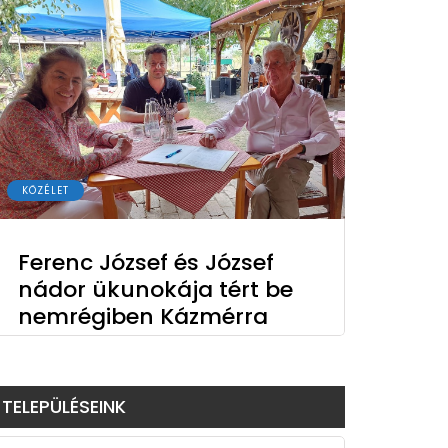
KÖZÉLET
Ferenc József és József
nádor ükunokája tért be
nemrégiben Kázmérra
TELEPÜLÉSEINK