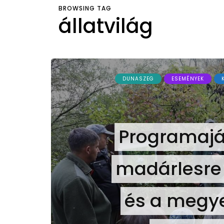
BROWSING TAG
állatvilág
DUNASZEG
ESEMÉNYEK
Programajá
madárlesre 
és a megye