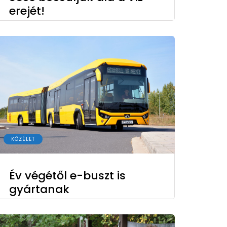
erejét!
KÖZÉLET
Év végétől e-buszt is
gyártanak