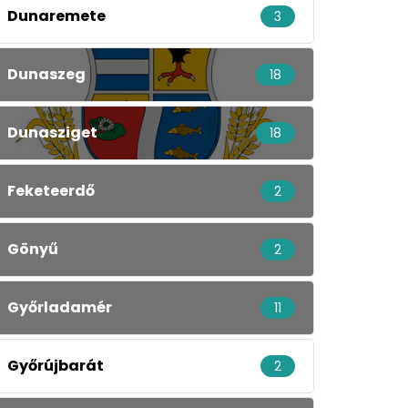
Dunaremete
3
Dunaszeg
18
Dunasziget
18
Feketeerdő
2
Gönyű
2
Győrladamér
11
Győrújbarát
2