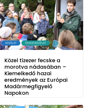
KÖZÉLET
SZIGETKÖZÉLET
Közel tízezer fecske a
morotva nádasában –
Kiemelkedő hazai
eredmények az Európai
Madármegfigyelő
Napokon