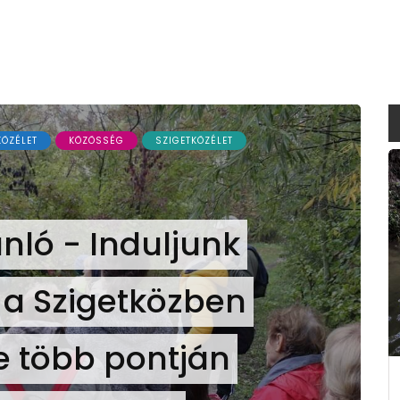
KÖZÉLET
KÖZÖSSÉG
SZIGETKÖZÉLET
nló - Induljunk
a Szigetközben
 több pontján