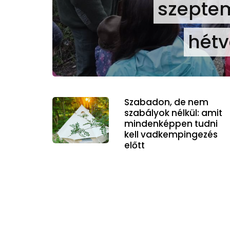
szeptem
hétv
Szabadon, de nem
szabályok nélkül: amit
mindenképpen tudni
kell vadkempingezés
előtt