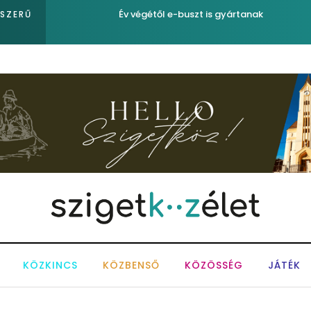
Év végétől e-buszt is gyártanak
PSZERŰ
KÖZKINCS
KÖZBENSŐ
KÖZÖSSÉG
JÁTÉK