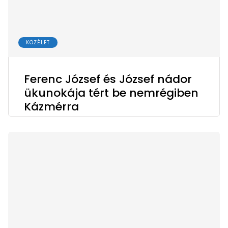
KÖZÉLET
Ferenc József és József nádor
ükunokája tért be nemrégiben
Kázmérra