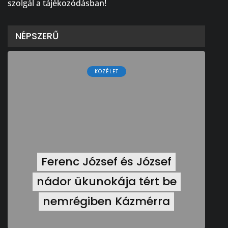
szolgál a tájékozódásban!
NÉPSZERŰ
KÖZÉLET
Ferenc József és József
nádor ükunokája tért be
nemrégiben Kázmérra