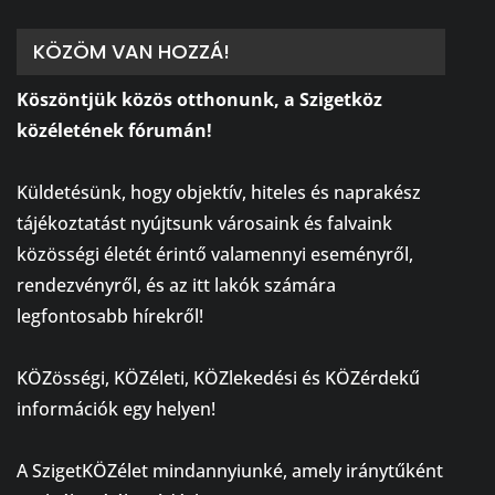
KÖZÖM VAN HOZZÁ!
Köszöntjük közös otthonunk, a Szigetköz
közéletének fórumán!
⠀
Küldetésünk, hogy objektív, hiteles és naprakész
tájékoztatást nyújtsunk városaink és falvaink
közösségi életét érintő valamennyi eseményről,
rendezvényről, és az itt lakók számára
legfontosabb hírekről!
⠀
KÖZösségi, KÖZéleti, KÖZlekedési és KÖZérdekű
információk egy helyen!
⠀
A SzigetKÖZélet mindannyiunké, amely iránytűként