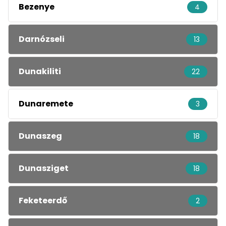
Bezenye
4
Darnózseli
13
Dunakiliti
22
Dunaremete
3
Dunaszeg
18
Dunasziget
18
Feketeerdő
2