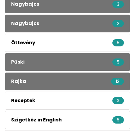
Nagybajcs
3
Nagybajcs
2
Öttevény
5
Püski
5
Rajka
12
Receptek
3
Szigetköz in English
5