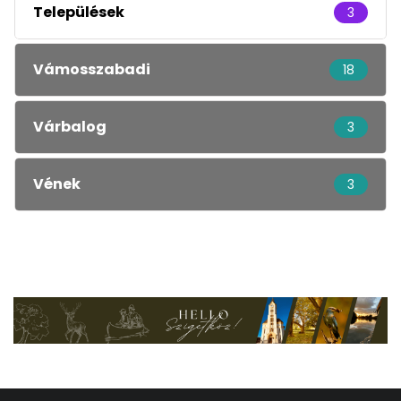
Települések
3
Vámosszabadi
18
Várbalog
3
Vének
3