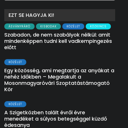
EZT SE HAGYJA KI!
ÁSVÁNYRÁRÓ
KISBODAK
KÖZÉLET
KÖZKINCS
Szabadon, de nem szabályok nélkül: amit
mindenképpen tudni kell vadkempingezés
előtt
KÖZÉLET
Egy közösség, ami megtartja az anyákat a
nehéz időkben – Megalakult a
Mosonmagyaróvári Szoptatástámogató
Kör
KÖZÉLET
A Szigetközben talált évről évre
menedéket a súlyos betegséggel küzdő
édesanya