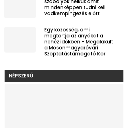
szabályok nélkül: amit
mindenképpen tudni kell
vadkempingezés előtt
Egy közösség, ami
megtartja az anyákat a
nehéz időkben – Megalakult
a Mosonmagyaróvári
Szoptatástámogató Kör
NÉPSZERŰ