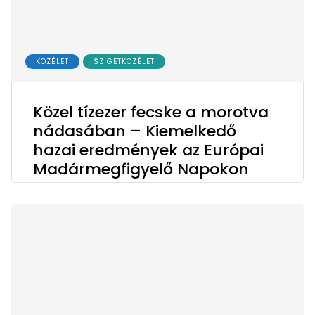
KÖZÉLET
SZIGETKÖZÉLET
Közel tízezer fecske a morotva
nádasában – Kiemelkedő
hazai eredmények az Európai
Madármegfigyelő Napokon