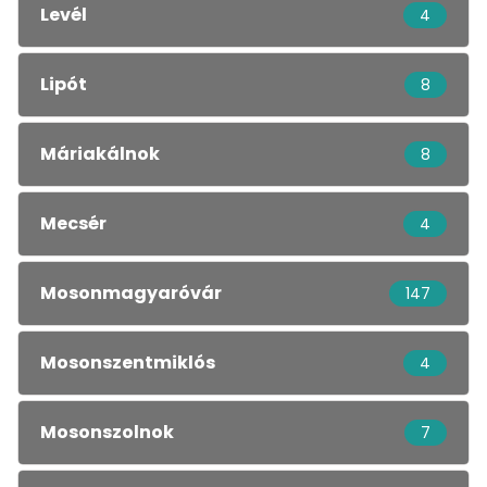
Levél
4
Lipót
8
Máriakálnok
8
Mecsér
4
Mosonmagyaróvár
147
Mosonszentmiklós
4
Mosonszolnok
7