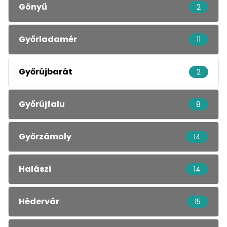
Gönyű
2
Győrladamér
11
Győrújbarát
2
Győrújfalu
8
Győrzámoly
14
Halászi
14
Hédervár
15