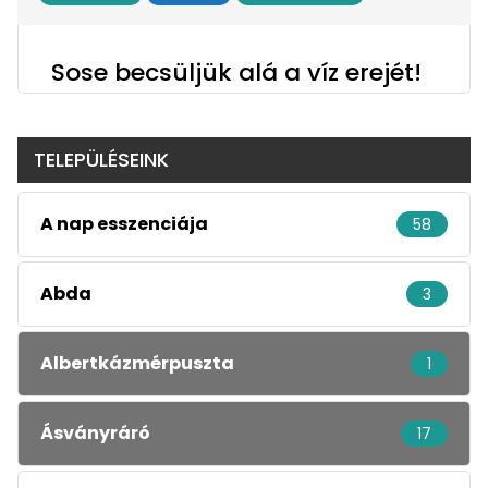
Sose becsüljük alá a víz erejét!
TELEPÜLÉSEINK
A nap esszenciája
58
Abda
3
Albertkázmérpuszta
1
Ásványráró
17