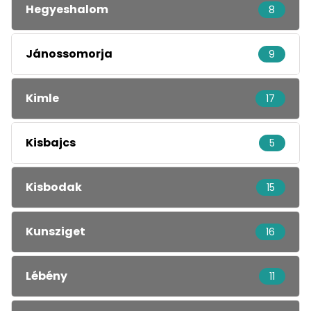
Hegyeshalom
8
Jánossomorja
9
Kimle
17
Kisbajcs
5
Kisbodak
15
Kunsziget
16
Lébény
11