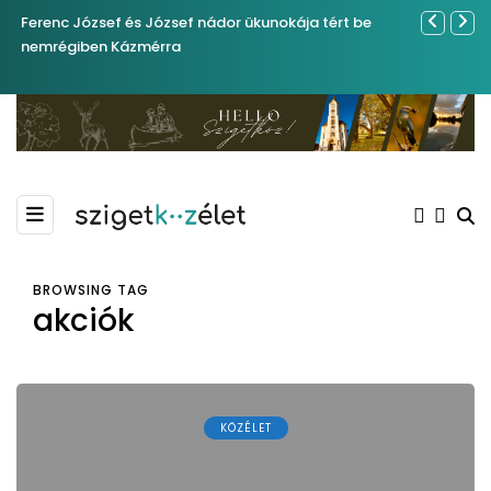
Ferenc József és József nádor ükunokája tért be
Év végétől 
nemrégiben Kázmérra
BROWSING TAG
akciók
KÖZÉLET