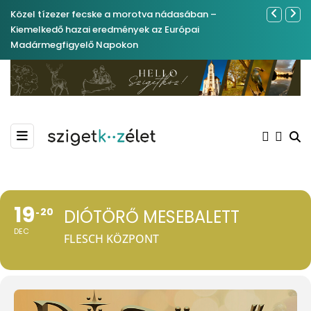
fecske a morotva nádasában –
Ferenc József és József nádo
ai eredmények az Európai
nemrégiben Kázmérra
elő Napokon
19
20
DIÓTÖRŐ MESEBALETT
DEC
FLESCH KÖZPONT