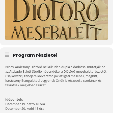
Program részletei
Nincs karácsony Diótörő nélkül! Idén dupla előadással mutatják be
az Attitude Balett Stúdió növendékei a Diótörő mesebalett részletét.
Csajkovszkij zenéjére idevarázsolják az igazi mesebeli, meghitt,
karácsonyi hangulatot! Legyenek Önök is részesei a csodának és
tekintsék meg előadásukat.
időpontok:
December 19. hétfő 18 óra
December 20. kedd 18 óra