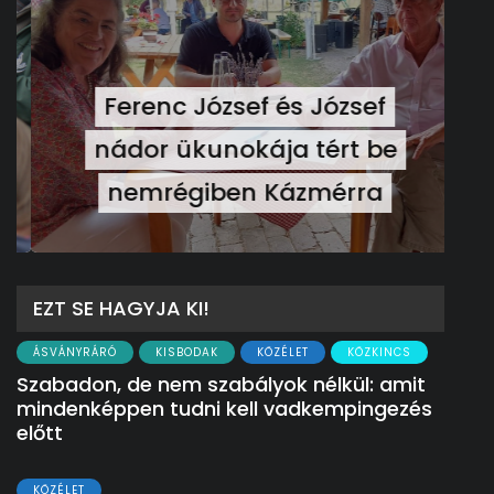
Ferenc József és József
nádor ükunokája tért be
nemrégiben Kázmérra
EZT SE HAGYJA KI!
ÁSVÁNYRÁRÓ
KISBODAK
KÖZÉLET
KÖZKINCS
Szabadon, de nem szabályok nélkül: amit
mindenképpen tudni kell vadkempingezés
előtt
KÖZÉLET