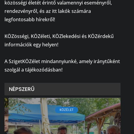
közösségi életét érintő valamennyi eseményről,
rendezvényről, és az itt lakók számára
legfontosabb hírekről!
⠀
KÖZösségi, KÖZéleti, KÖZlekedési és KÖZérdekű
információk egy helyen!
⠀
A SzigetKÖZélet mindannyiunké, amely iránytűként
szolgál a tájékozódásban!
NÉPSZERŰ
KÖZÉLET