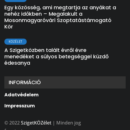
Egy közösség, ami megtartja az anyákat a
nehéz időkben – Megalakult a
Mosonmagyaróvári Szoptatástámogató
Kör
KÖZÉLET
A Szigetközben talált évről évre
menedéket a súlyos betegséggel küzdő
édesanya
INFORMÁCIÓ
Adatvédelem
Impresszum
© 2022
SzigetKÖZélet
| Minden jog