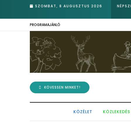
va nádasában – Kiemelkedő hazai eredmények az Európai Madármegf
SZOMBAT, 8 AUGUSZTUS 2026
NÉPSZ
PROGRAMAJÁNLÓ
KÖVESSEN MINKET!
KÖZÉLET
KÖZLEKEDÉS