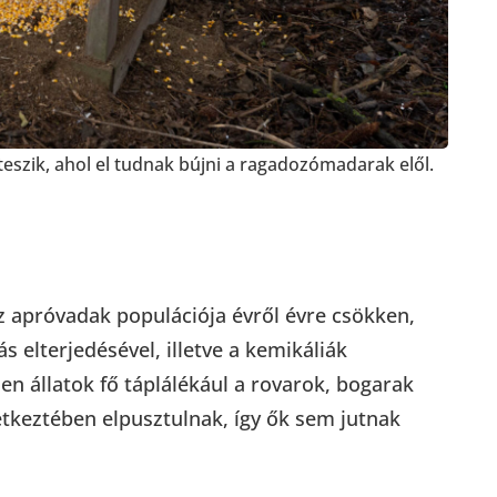
eszik, ahol el tudnak bújni a ragadozómadarak elől.
z apróvadak populációja évről évre csökken,
 elterjedésével, illetve a kemikáliák
en állatok fő táplálékául a rovarok, bogarak
tkeztében elpusztulnak, így ők sem jutnak