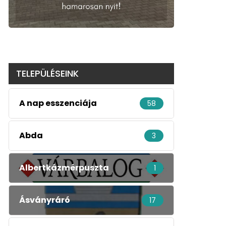
TELEPÜLÉSEINK
A nap esszenciája
58
Abda
3
Albertkázmérpuszta
1
Ásványráró
17