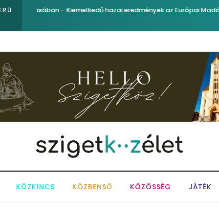
igyelő
Ferenc József és József nádor ükunokája tért be nemré
ERŰ
KÖZKINCS
KÖZBENSŐ
KÖZÖSSÉG
JÁTÉK