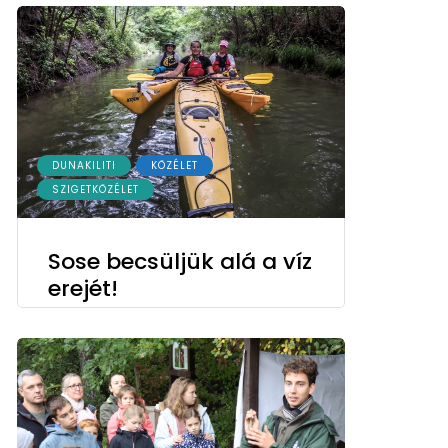
DUNAKILITI
KÖZÉLET
SZIGETKÖZÉLET
Sose becsüljük alá a víz
erejét!