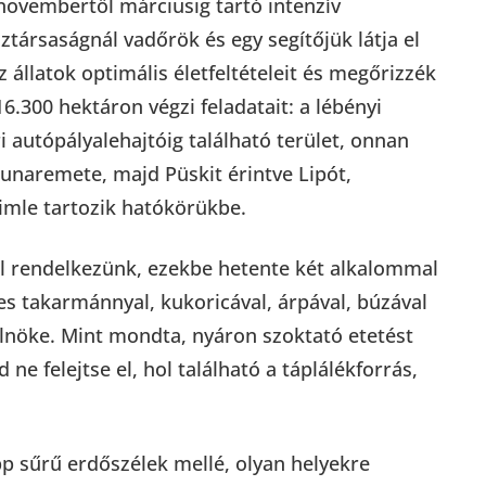
novembertől márciusig tartó intenzív
ztársaságnál vadőrök és egy segítőjük látja el
llatok optimális életfeltételeit és megőrizzék
6.300 hektáron végzi feladatait: a lébényi
autópályalehajtóig található terület, onnan
unaremete, majd Püskit érintve Lipót,
imle tartozik hatókörükbe.
l rendelkezünk, ezekbe hetente két alkalommal
es takarmánnyal, kukoricával, árpával, búzával
elnöke. Mint mondta, nyáron szoktató etetést
ne felejtse el, hol található a táplálékforrás,
 sűrű erdőszélek mellé, olyan helyekre