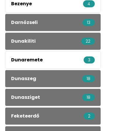
Bezenye
4
Darnózseli
13
Dunakiliti
22
Dunaremete
3
Dunaszeg
18
Dunasziget
18
Feketeerdő
2