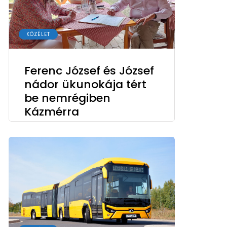
KÖZÉLET
Ferenc József és József
nádor ükunokája tért
be nemrégiben
Kázmérra