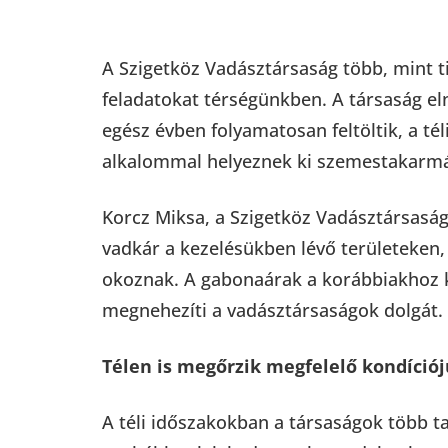
A Szigetköz Vadásztársaság több, mint ti
feladatokat térségünkben. A társaság el
egész évben folyamatosan feltöltik, a té
alkalommal helyeznek ki szemestakarmá
Korcz Miksa, a Szigetköz Vadásztársaság
vadkár a kezelésükben lévő területeken,
okoznak. A gabonaárak a korábbiakhoz 
megnehezíti a vadásztársaságok dolgát.
Télen is megőrzik megfelelő kondíció
A téli időszakokban a társaságok több ta