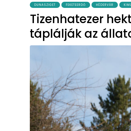
DUNASZIGET
FEKETEERDŐ
HÉDERVÁR
KIM
Tizenhatezer hek
táplálják az álla