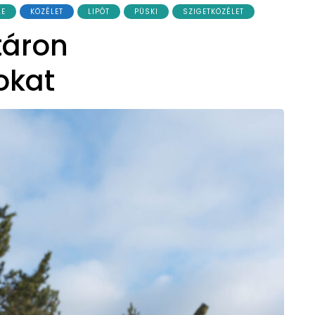
LE
KÖZÉLET
LIPÓT
PÜSKI
SZIGETKÖZÉLET
táron
tokat