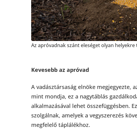
Az apróvadnak szánt eleséget olyan helyekre t
Kevesebb az apróvad
A vadásztársaság elnöke megjegyezte, a
mint mondja, ez a nagytáblás gazdálkodás
alkalmazásával lehet összefüggésben. Ez
szolgálnak, amelyek a vegyszerezés köve
megfelelő táplálékhoz.