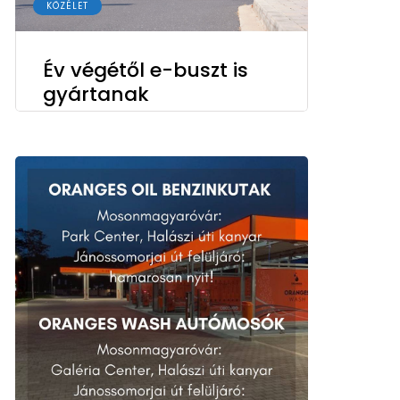
KÖZÉLET
Év végétől e-buszt is
gyártanak