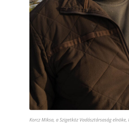
Korcz Miksa, a Szigetköz Vadásztársaság elnöke,