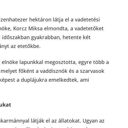
zenhatezer hektáron látja el a vadetetési
nöke, Korcz Miksa elmondta, a vadetetőket
li időszakban gyakrabban, hetente két
nyt az etetőkbe.
 elnöke lapunkkal megosztotta, egyre több a
 melyet főként a vaddisznók és a szarvasok
képest a duplájukra emelkedtek, ami
jukat
karmánnyal látják el az állatokat. Ugyan az