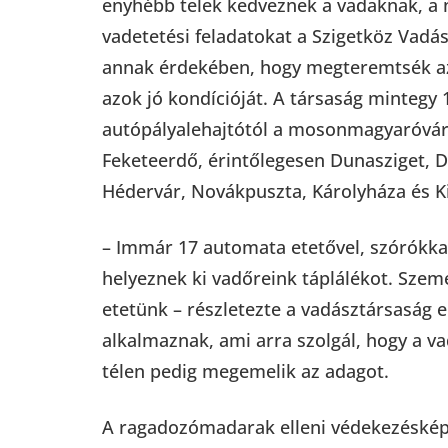
enyhébb telek kedveznek a vadaknak, a 
vadetetési feladatokat a Szigetköz Vadás
annak érdekében, hogy megteremtsék az á
azok jó kondícióját. A társaság mintegy 1
autópályalehajtótól a mosonmagyaróvári 
Feketeerdő, érintőlegesen Dunasziget, D
Hédervár, Novákpuszta, Károlyháza és K
– Immár 17 automata etetővel, szórókka
helyeznek ki vadőreink táplálékot. Szem
etetünk – részletezte a vadásztársaság 
alkalmaznak, ami arra szolgál, hogy a vad 
télen pedig megemelik az adagot.
A ragadozómadarak elleni védekezésképp