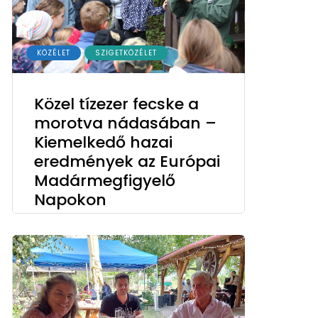
KÖZÉLET
SZIGETKÖZÉLET
Közel tízezer fecske a
morotva nádasában –
Kiemelkedő hazai
eredmények az Európai
Madármegfigyelő
Napokon