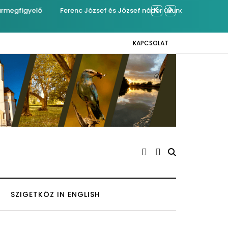
giben Kázmérra
Év végétől e-
KAPCSOLAT
SZIGETKÖZ IN ENGLISH