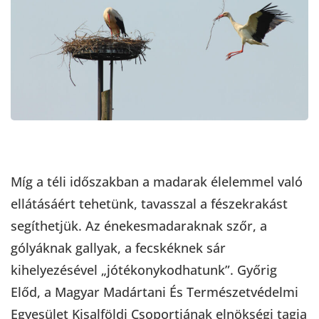
Míg a téli időszakban a madarak élelemmel való
ellátásáért tehetünk, tavasszal a fészekrakást
segíthetjük. Az énekesmadaraknak szőr, a
gólyáknak gallyak, a fecskéknek sár
kihelyezésével „jótékonykodhatunk”. Győrig
Előd, a Magyar Madártani És Természetvédelmi
Egyesület Kisalföldi Csoportjának elnökségi tagja