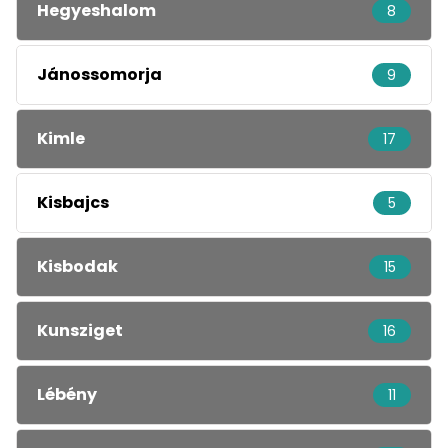
Hegyeshalom
8
Jánossomorja
9
Kimle
17
Kisbajcs
5
Kisbodak
15
Kunsziget
16
Lébény
11