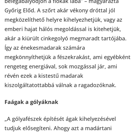
belegabalyodjon a fiókák lába” – magyarázta
Győrig Előd. A szőrt akár vékony dróttal jól
megközelíthető helyre kihelyezhetjük, vagy az
emberi hajat hálós megoldással is kitehetjük,
akár a kiürült cinkegolyó megmaradt tartójába.
Így az énekesmadarak számára
megkönnyíthetjük a fészekrakást, ami egyébként
rengeteg energiával, sok mozgással jár, ami
révén ezek a kistestű madarak
kiszolgáltatottabbá válnak a ragadozóknak.
Faágak a gólyáknak
„A gólyafészek építését ágak kihelyezésével
tudjuk elősegíteni. Ahogy azt a madártani