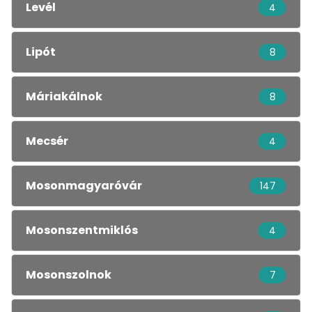
Levél
4
Lipót
8
Máriakálnok
8
Mecsér
4
Mosonmagyaróvár
147
Mosonszentmiklós
4
Mosonszolnok
7