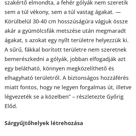
szakértő elmondta, a fehér gólyák nem szeretik
sem a túl vékony, sem a túl vastag ágakat. —
Körülbelül 30-40 cm hosszúságúra vágjuk össze
akár a gyümölcsfák metszése után megmaradt
ágakat, s azokat egy nyílt területre helyezzük ki.
A sűrű, fákkal borított területre nem szeretnek
bemerészkedni a gólyák, jobban elfogadják azt
egy belátható, könnyen megközelíthető és
elhagyható területről. A biztonságos hozzáférés
miatt fontos, hogy ne legyen forgalmas út, illetve
légvezeték se a közelben” – részletezte Győrig
Előd.
Sárgyűjtőhelyek létrehozása