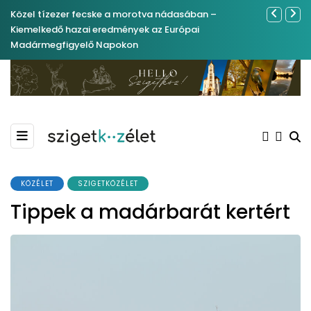
Közel tízezer fecske a morotva nádasában –
Ferenc Józs
Kiemelkedő hazai eredmények az Európai
nemrégibe
Madármegfigyelő Napokon
KÖZÉLET
SZIGETKÖZÉLET
Tippek a madárbarát kertért