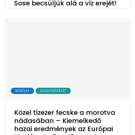
Sose becsüljük alá a víz erejét!
KÖZÉLET
SZIGETKÖZÉLET
Közel tízezer fecske a morotva
nádasában – Kiemelkedő
hazai eredmények az Európai