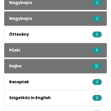
Nagybajcs
2
Nagybajcs
3
Öttevény
5
Püski
5
Rajka
12
Receptek
3
Szigetköz in English
5