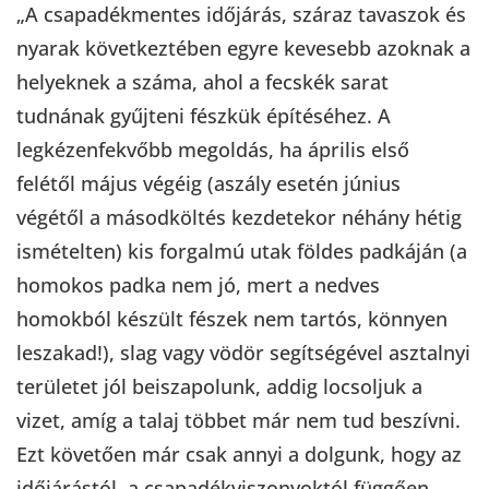
„A csapadékmentes időjárás, száraz tavaszok és
nyarak következtében egyre kevesebb azoknak a
helyeknek a száma, ahol a fecskék sarat
tudnának gyűjteni fészkük építéséhez. A
legkézenfekvőbb megoldás, ha április első
felétől május végéig (aszály esetén június
végétől a másodköltés kezdetekor néhány hétig
ismételten) kis forgalmú utak földes padkáján (a
homokos padka nem jó, mert a nedves
homokból készült fészek nem tartós, könnyen
leszakad!), slag vagy vödör segítségével asztalnyi
területet jól beiszapolunk, addig locsoljuk a
vizet, amíg a talaj többet már nem tud beszívni.
Ezt követően már csak annyi a dolgunk, hogy az
időjárástól, a csapadékviszonyoktól függően