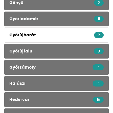
Gönyű
2
Győrladamér
11
Győrújbarát
2
Győrújfalu
8
Győrzámoly
14
Halászi
14
Hédervár
15