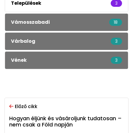
Települések
3
Vámosszabadi
18
Várbalog
3
Vének
3
Előző cikk
Hogyan éljünk és vásároljunk tudatosan –
nem csak a Föld napján