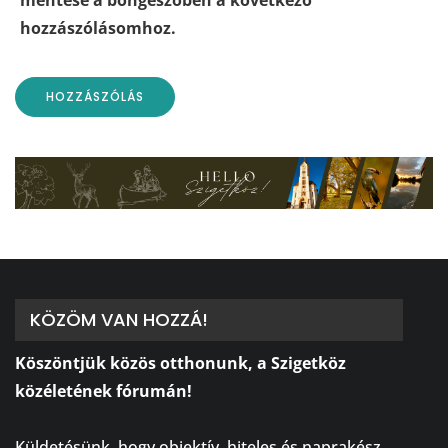
hozzászólásomhoz.
KÖZÖM VAN HOZZÁ!
Köszöntjük közös otthonunk, a Szigetköz
közéletének fórumán!
⠀
Küldetésünk, hogy objektív, hiteles és naprakész