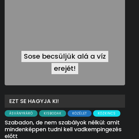
Sose becsüljük alá a víz
erejét!
EZT SE HAGYJA KI!
ÁSVÁNYRÁRÓ
KISBODAK
KÖZÉLET
KÖZKINCS
Szabadon, de nem szabályok nélkül: amit
mindenképpen tudni kell vadkempingezés
előtt