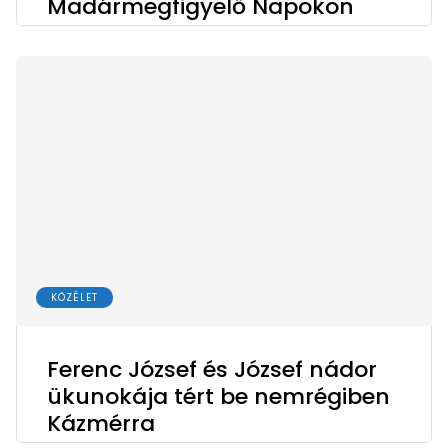
Madármegfigyelő Napokon
KÖZÉLET
Ferenc József és József nádor
ükunokája tért be nemrégiben
Kázmérra