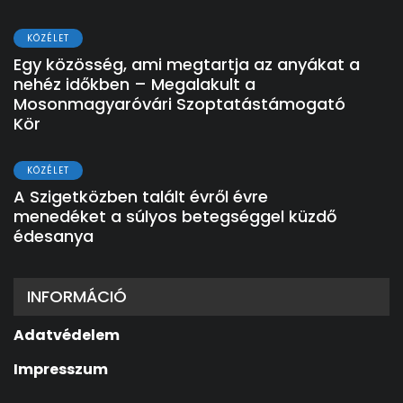
KÖZÉLET
Egy közösség, ami megtartja az anyákat a
nehéz időkben – Megalakult a
Mosonmagyaróvári Szoptatástámogató
Kör
KÖZÉLET
A Szigetközben talált évről évre
menedéket a súlyos betegséggel küzdő
édesanya
INFORMÁCIÓ
Adatvédelem
Impresszum