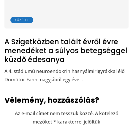
KÖZÉLET
A Szigetközben talált évről évre
menedéket a súlyos betegséggel
küzdő édesanya
A 4. stádiumú neuroendokrin hasnyálmirigyrákkal élő
Dömötör Fanni nagyjából egy éve…
Vélemény, hozzászólás?
Az e-mail címet nem tesszük közzé.
A kötelező
mezőket
*
karakterrel jelöltük