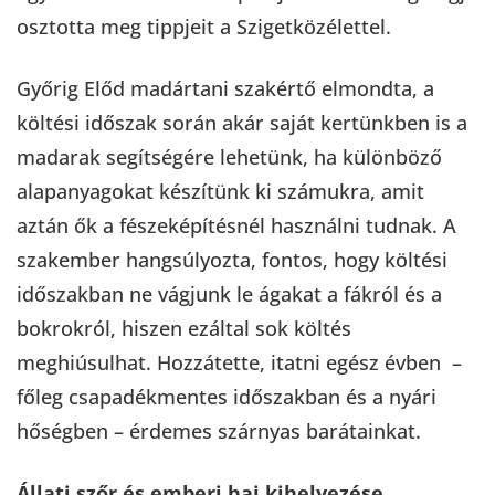
osztotta meg tippjeit a Szigetközélettel.
Győrig Előd madártani szakértő elmondta, a
költési időszak során akár saját kertünkben is a
madarak segítségére lehetünk, ha különböző
alapanyagokat készítünk ki számukra, amit
aztán ők a fészeképítésnél használni tudnak. A
szakember hangsúlyozta, fontos, hogy költési
időszakban ne vágjunk le ágakat a fákról és a
bokrokról, hiszen ezáltal sok költés
meghiúsulhat. Hozzátette, itatni egész évben –
főleg csapadékmentes időszakban és a nyári
hőségben – érdemes szárnyas barátainkat.
Állati szőr és emberi haj kihelyezése