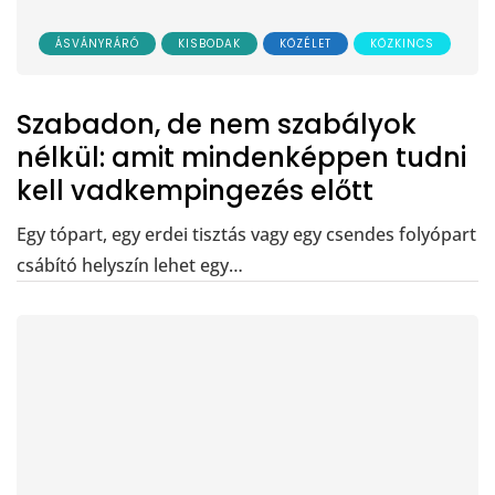
ÁSVÁNYRÁRÓ
KISBODAK
KÖZÉLET
KÖZKINCS
Szabadon, de nem szabályok
nélkül: amit mindenképpen tudni
kell vadkempingezés előtt
Egy tópart, egy erdei tisztás vagy egy csendes folyópart
csábító helyszín lehet egy…