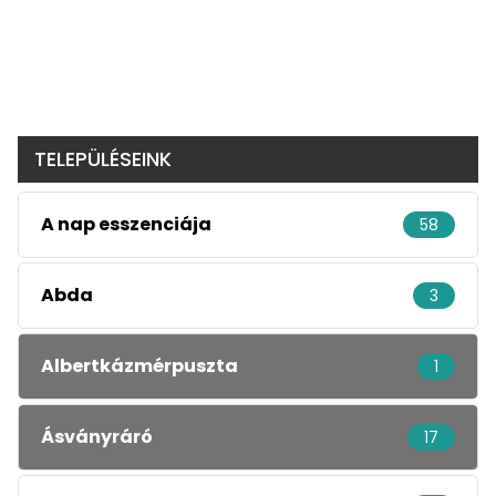
TELEPÜLÉSEINK
A nap esszenciája
58
Abda
3
Albertkázmérpuszta
1
Ásványráró
17