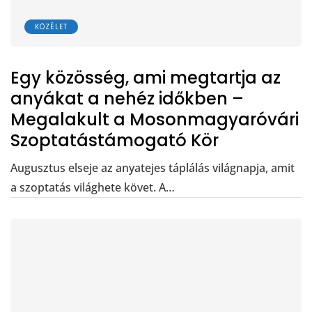
KÖZÉLET
Egy közösség, ami megtartja az
anyákat a nehéz időkben –
Megalakult a Mosonmagyaróvári
Szoptatástámogató Kör
Augusztus elseje az anyatejes táplálás világnapja, amit
a szoptatás világhete követ. A…