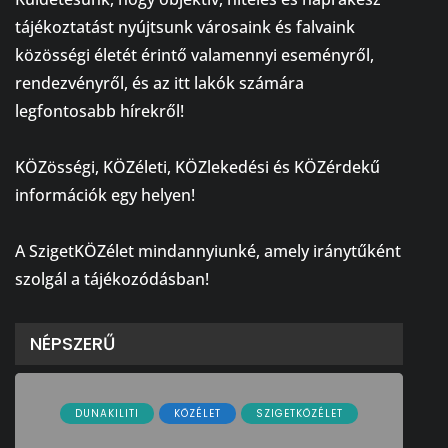
tájékoztatást nyújtsunk városaink és falvaink
közösségi életét érintő valamennyi eseményről,
rendezvényről, és az itt lakók számára
legfontosabb hírekről!
⠀
KÖZösségi, KÖZéleti, KÖZlekedési és KÖZérdekű
információk egy helyen!
⠀
A SzigetKÖZélet mindannyiunké, amely iránytűként
szolgál a tájékozódásban!
NÉPSZERŰ
DUNAKILITI
KÖZÉLET
SZIGETKÖZÉLET