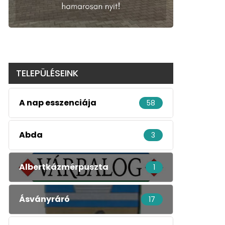
TELEPÜLÉSEINK
A nap esszenciája
58
Abda
3
Albertkázmérpuszta
1
Ásványráró
17