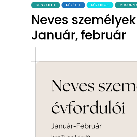
DUNAKILITI
KÖZÉLET
KÖZKINCS
MOSONM
Neves személyek 
Január, február