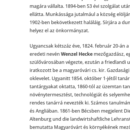
magára vállalta. 1894-ben 53 évi szolgálat utá
ellátta. Munkássága jutalmául a község elöljáró
1902-ben bekövetkezett haláláig. Sírjára a d
helyez el az önkormányzat.
Ugyancsak kétszáz éve, 1824. február 20-án a
eredeti nevén
Wenzel Hecke
mezőgazdász, eg
szülővárosában végezte, ezután a friedlandi 
iratkozott be a magyaróvári cs. kir. Gazdaság
oklevelet. Ugyanitt 1854. október 1-jétől ta
tantárgyakat oktatta, 1860-tól az üzemtan tan
növénytermesztést, technológiát és selyemhern
rendes tanárrá nevezték ki. Számos tanulmá
és Angliában. 1861-ben Bécsben megjelent D
Altenburg und die landwirtshaftliche Lehrans
bemutatta Magyaróvárt és környékének mező