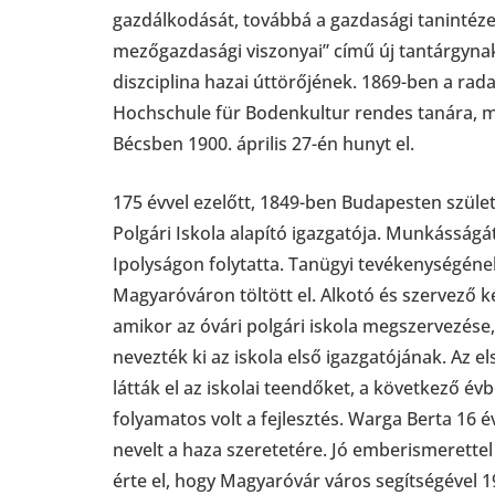
gazdálkodását, továbbá a gazdasági tanintézet
mezőgazdasági viszonyai” című új tantárgynak 
diszciplina hazai úttörőjének. 1869-ben a radau
Hochschule für Bodenkultur rendes tanára, m
Bécsben 1900. április 27-én hunyt el.
175 évvel ezelőtt, 1849-ben Budapesten szüle
Polgári Iskola alapító igazgatója. Munkássá
Ipolyságon folytatta. Tanügyi tevékenységének
Magyaróváron töltött el. Alkotó és szervező k
amikor az óvári polgári iskola megszervezése
nevezték ki az iskola első igazgatójának. Az e
látták el az iskolai teendőket, a következő é
folyamatos volt a fejlesztés. Warga Berta 16 
nevelt a haza szeretetére. Jó emberismerettel
érte el, hogy Magyaróvár város segítségével 19