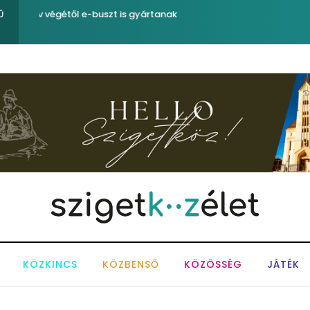
Sose becsüljük alá a víz erejét!
Ű
KÖZKINCS
KÖZBENSŐ
KÖZÖSSÉG
JÁTÉK