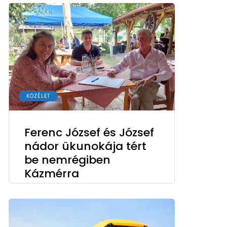
KÖZÉLET
Ferenc József és József
nádor ükunokája tért
be nemrégiben
Kázmérra