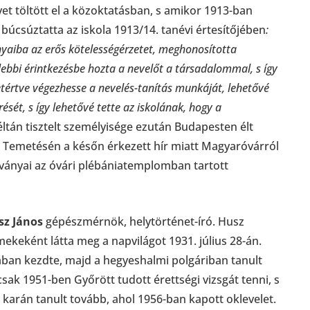
vet töltött el a közoktatásban, s amikor 1913-ban
búcsúztatta az iskola 1913/14. tanévi értesítőjében
:
nyaiba az erős kötelességérzetet, meghonosította
ebbi érintkezésbe hozta a nevelőt a társadalommal, s így
yetértve végezhesse a nevelés-tanítás munkáját, lehetővé
sét, s így lehetővé tette az iskolának, hogy a
tán tisztelt személyisége ezután Budapesten élt
. Temetésén a későn érkezett hír miatt Magyaróvárról
nítványai az óvári plébániatemplomban tartott
sz János
gépészmérnök, helytörténet-író. Husz
mekeként látta meg a napvilágot 1931. július 28-án.
ában kezdte, majd a hegyeshalmi polgáriban tanult
sak 1951-ben Győrött tudott érettségi vizsgát tenni, s
arán tanult tovább, ahol 1956-ban kapott oklevelet.