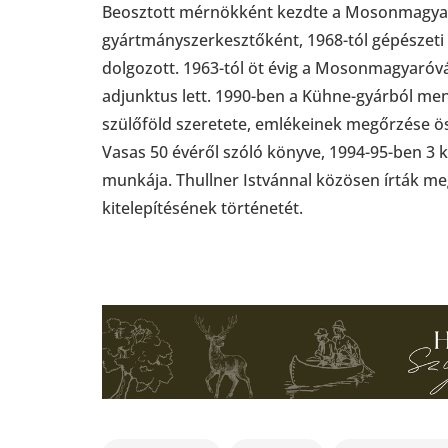
Beosztott mérnökként kezdte a Mosonmagyar
gyártmányszerkesztőként, 1968-tól gépészeti
dolgozott. 1963-tól öt évig a Mosonmagyaróv
adjunktus lett. 1990-ben a Kühne-gyárból me
szülőföld szeretete, emlékeinek megőrzése ö
Vasas 50 évéről szóló könyve, 1994-95-ben 3
munkája. Thullner Istvánnal közösen írták m
kitelepítésének történetét.