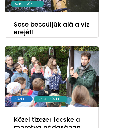
SZIGETKÖZÉLET
Sose becsüljük alá a víz
erejét!
KÖZÉLET
SZIGETKÖZÉLET
Közel tízezer fecske a
morotva nádasában –