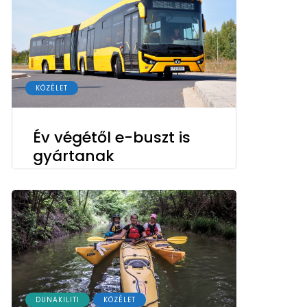
KÖZÉLET
Év végétől e-buszt is
gyártanak
DUNAKILITI
KÖZÉLET