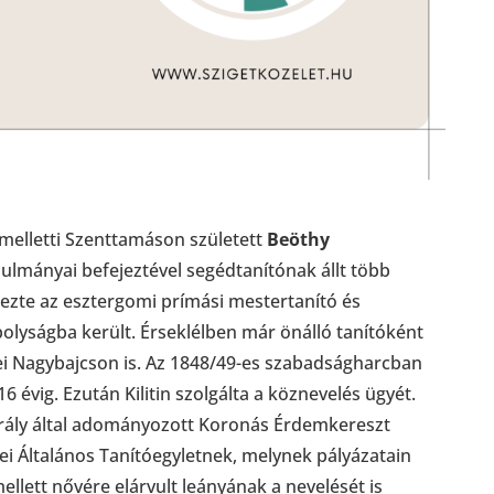
 melletti Szenttamáson született
Beöthy
nulmányai befejeztével segédtanítónak állt több
zte az esztergomi prímási mestertanító és
olyságba került. Érseklélben már önálló tanítóként
ei Nagybajcson is. Az 1848/49-es szabadságharcban
6 évig. Ezután Kilitin szolgálta a köznevelés ügyét.
rály által adományozott Koronás Érdemkereszt
ei Általános Tanítóegyletnek, melynek pályázatain
ellett nővére elárvult leányának a nevelését is