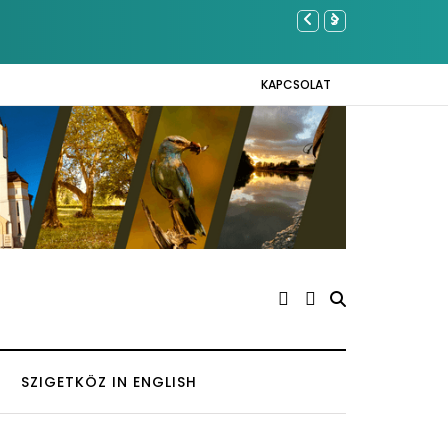
Közel tízezer f
Napokon
KAPCSOLAT
SZIGETKÖZ IN ENGLISH