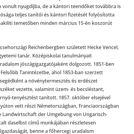
n vonult nyugdíjba, de a kántori teendőket továbbra is
sága teljes tanítói és kántori fizetését folyósította
unakiliti temetőben minden március 15-én koszorút
 csehországi Reichenbergben született Hecke Vencel,
yetemi tanár. Középiskolai tanulmányait
uradalom jószágigazgatójaként dolgozott. 1851-ben
i Felsőbb Tanintézetbe, ahol 1853-ban szerzett
nársegédként a növénytermesztés és erdészet
széket vezette, valamint üzem- és becsléstant,
yó-tenyésztést tanított. 1857. október elsejével
nyúton vett részt Németországban, Franciaországban
ie Landwirtschaft der Umgebung von Ungarisch-
talt daselbst című munkájában részletesen
gazdaságát, benne a főhercegi uradalom