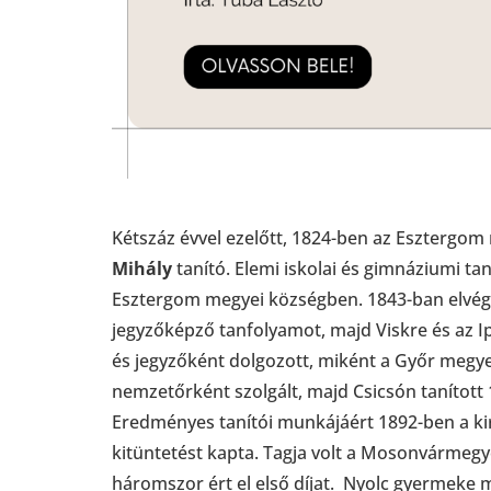
Kétszáz évvel ezelőtt, 1824-ben az Esztergom
Mihály
tanító. Elemi iskolai és gimnáziumi ta
Esztergom megyei községben. 1843-ban elvége
jegyzőképző tanfolyamot, majd Viskre és az Ip
és jegyzőként dolgozott, miként a Győr megy
nemzetőrként szolgált, majd Csicsón tanított 1
Eredményes tanítói munkájáért 1892-ben a ki
kitüntetést kapta. Tagja volt a Mosonvármegy
háromszor ért el első díjat. Nyolc gyermeke m