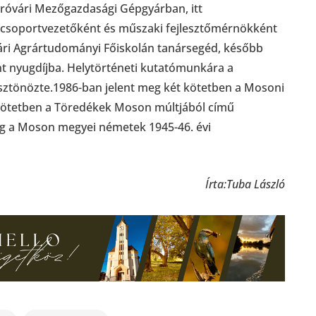
óvári Mezőgazdasági Gépgyárban, itt
 csoportvezetőként és műszaki fejlesztőmérnökként
ári Agrártudományi Főiskolán tanársegéd, később
nt nyugdíjba. Helytörténeti kutatómunkára a
sztönözte.1986-ban jelent meg két kötetben a Mosoni
 kötetben a Töredékek Moson múltjából című
eg a Moson megyei németek 1945-46. évi
Írta:Tuba László