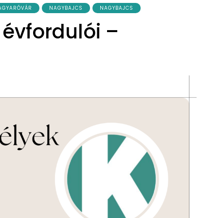
AGYARÓVÁR
NAGYBAJCS
NAGYBAJCS
évfordulói –