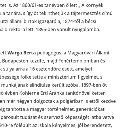
et is. Az 1860/61-es tanévben ő lett „ A környék
a tanára, s így őt tekinthetjük a tájtermesztés című
tzi állami birtok igazgatója, 1874-től a bécsi
ajd rektora lett. 1895-ben vonult nyugalomba.
tett
Warga Berta
pedagógus, a Magyaróvári Állami
gát Budapesten kezdte, majd Fehértemplomban és
 súlya arra a 16 esztendőre esett, amelyet
épessége fölkeltette a minisztérium figyelmét. s
, munkájának elindítása került szóba, 1897-ben őt
lső évben Kohlerné Ertl Aranka tanítónővel ketten
vben már négyen dolgoztak a polgáriban, s ettől kezdve
évig tanította a magyar történelmet, generációkat
 párosult tudását és szervező képességét latba vetve
10-re fölépült az iskola kényelmes, jól berendezett,