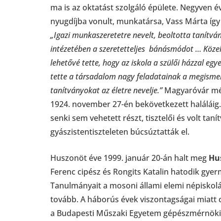
ma is az oktatást szolgáló épülete. Negyven é
nyugdíjba vonult, munkatársa, Vass Márta így 
„Igazi munkaszeretetre nevelt, beoltotta tanítvá
intézetében a szeretetteljes bánásmódot … Közel
lehetővé tette, hogy az iskola a szülői házzal eg
tette a társadalom nagy feladatainak a megismeré
tanítványokat az életre nevelje.”
Magyaróvár mél
1924. november 27-én bekövetkezett haláláig
senki sem vehetett részt, tisztelői és volt ta
gyászistentiszteleten búcsúztatták el.
Huszonöt éve 1999. január 20-án halt meg
Hu
Ferenc cipész és Rongits Katalin hatodik gyer
Tanulmányait a mosoni állami elemi népiskol
tovább. A háborús évek viszontagságai miatt c
a Budapesti Műszaki Egyetem gépészmérnöki k