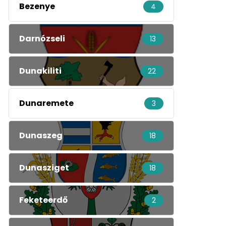
Bezenye
4
Darnózseli
13
Dunakiliti
22
Dunaremete
3
Dunaszeg
18
Dunasziget
18
Feketeerdő
2