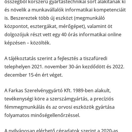
összegből korszerű gyártástechnikai sort alakítanak ki
és növelik a munkavállalók informatikai kompetenciáit
is. Beszereztek több új eszközt (megmunkáló
központot, esztergákat, mérőgépet), valamint öt
dolgozójuk részt vett egy 40 órás informatikai online
képzésen – közölték.
A tájékoztatás szerint a fejlesztés a tiszafüredi
telephelyen 2021. november 30-án kezdődött és 2022.
december 15-én ért véget.
A Farkas Szerelvénygyártó Kft. 1989-ben alakult,
tevékenységi köre a szerszámgyártás, a precíziós
fémmegmunkálás és az orvosi eszközök gyártása
folyamatos minőségellenőrzéssel.
A nyilvánosan elérhető cégadatok szerint a 2020-as