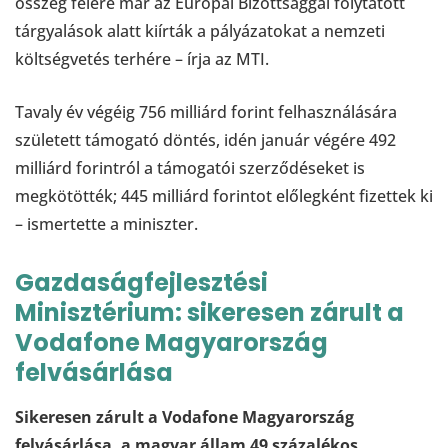
összeg felére már az Európai Bizottsággal folytatott
tárgyalások alatt kiírták a pályázatokat a nemzeti
költségvetés terhére – írja az MTI.
Tavaly év végéig 756 milliárd forint felhasználására
született támogató döntés, idén január végére 492
milliárd forintról a támogatói szerződéseket is
megkötötték; 445 milliárd forintot előlegként fizettek ki
– ismertette a miniszter.
Gazdaságfejlesztési
Minisztérium: sikeresen zárult a
Vodafone Magyarország
felvásárlása
Sikeresen zárult a Vodafone Magyarország
felvásárlása, a magyar állam 49 százalékos