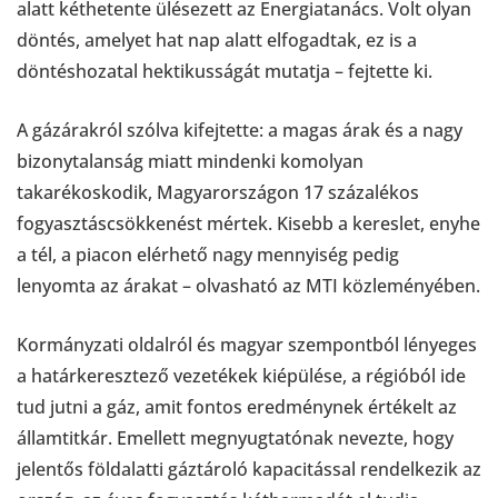
alatt kéthetente ülésezett az Energiatanács. Volt olyan
döntés, amelyet hat nap alatt elfogadtak, ez is a
döntéshozatal hektikusságát mutatja – fejtette ki.
A gázárakról szólva kifejtette: a magas árak és a nagy
bizonytalanság miatt mindenki komolyan
takarékoskodik, Magyarországon 17 százalékos
fogyasztáscsökkenést mértek. Kisebb a kereslet, enyhe
a tél, a piacon elérhető nagy mennyiség pedig
lenyomta az árakat – olvasható az MTI közleményében.
Kormányzati oldalról és magyar szempontból lényeges
a határkeresztező vezetékek kiépülése, a régióból ide
tud jutni a gáz, amit fontos eredménynek értékelt az
államtitkár. Emellett megnyugtatónak nevezte, hogy
jelentős földalatti gáztároló kapacitással rendelkezik az