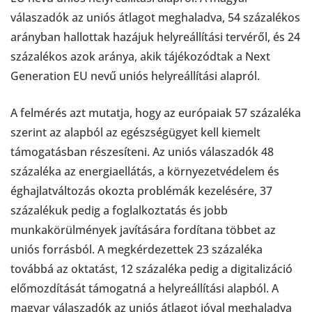
válaszadók az uniós átlagot meghaladva, 54 százalékos
arányban hallottak hazájuk helyreállítási tervéről, és 24
százalékos azok aránya, akik tájékozódtak a Next
Generation EU nevű uniós helyreállítási alapról.
A felmérés azt mutatja, hogy az európaiak 57 százaléka
szerint az alapból az egészségügyet kell kiemelt
támogatásban részesíteni. Az uniós válaszadók 48
százaléka az energiaellátás, a környezetvédelem és
éghajlatváltozás okozta problémák kezelésére, 37
százalékuk pedig a foglalkoztatás és jobb
munkakörülmények javítására fordítana többet az
uniós forrásból. A megkérdezettek 23 százaléka
továbbá az oktatást, 12 százaléka pedig a digitalizáció
előmozdítását támogatná a helyreállítási alapból. A
magyar válaszadók az uniós átlagot jóval meghaladva