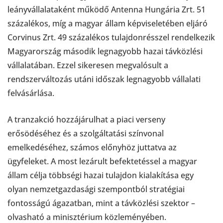
leányvállalataként működő Antenna Hungária Zrt. 51
százalékos, míg a magyar állam képviseletében eljáró
Corvinus Zrt. 49 százalékos tulajdonrésszel rendelkezik
Magyarország második legnagyobb hazai távközlési
vállalatában. Ezzel sikeresen megvalósult a
rendszerváltozás utáni időszak legnagyobb vállalati
felvásárlása.
A tranzakció hozzájárulhat a piaci verseny
erősödéséhez és a szolgáltatási színvonal
emelkedéséhez, számos előnyhöz juttatva az
ügyfeleket. A most lezárult befektetéssel a magyar
állam célja többségi hazai tulajdon kialakítása egy
olyan nemzetgazdasági szempontból stratégiai
fontosságú ágazatban, mint a távközlési szektor –
olvasható a minisztérium közleményében.