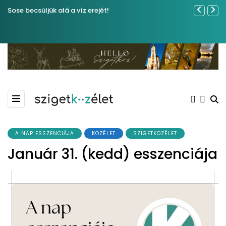
Sose becsüljük alá a víz erejét!
Közel tíze
Kiemelkedő
Madármegf
A NAP ESSZENCIÁJA
KÖZÉLET
SZIGETKÖZÉLET
Január 31. (kedd) esszenciája