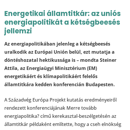
Energetikai államtitkár: az uniós
energiapolitikát a kétségbeesés
jellemzi
Az energiapolitikában jelenleg a kétségbeesés
uralkodik az Európai Unión belül, ezt mutatja a
döntéshozatal hektikussága is – mondta Steiner
Attila, az Energiaügyi Minisztérium (EM)
energetikáért és klímapolitikáért felelős
államtitkára kedden konferencián Budapesten.
A Századvég Európa Projekt kutatás eredményeiről
rendezett konferenciájának Merre tovább
energiapolitika? című kerekasztal-beszélgetésén az
államtitkár példaként említette, hogy a cseh elnökség