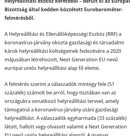
helyreállítási eszköz keretéből – derült ki az Európai
Bizottság által kedden közzétett Eurobarométer-
felmérésből.
A Helyreállítási és Ellenállóképességi Eszköz (RRF) a
koronavírus-járvány okozta gazdasági és társadalmi
károk helyreállítási költségeinek fedezésére a 2020
májusában létrehozott, Next Generation EU nevű
európai uniós helyreállítási alap fő eleme.
A felmérés szerint a válaszadók mintegy fele (51
százalék) számolt be arról, hogy tisztában van az
országukra vonatkozó helyreállítási tervvel, amely
támogatná a koronavírus-járvány utáni gazdasági
helyreállítást. A válaszadók egyharmada (33 százalék)
látott, hallott vagy olvasott valamit a Next Generation
EU nevű uniós helyreállítási alapról. A magyar