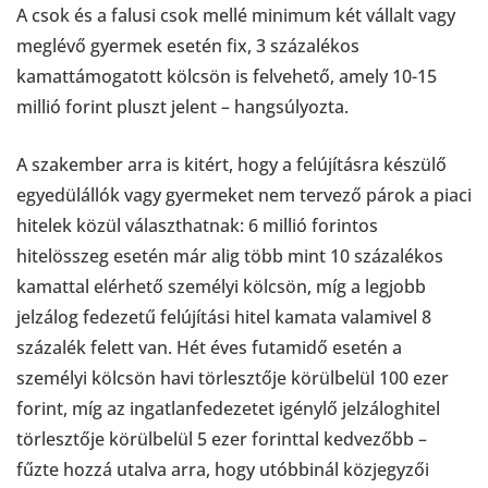
A csok és a falusi csok mellé minimum két vállalt vagy
meglévő gyermek esetén fix, 3 százalékos
kamattámogatott kölcsön is felvehető, amely 10-15
millió forint pluszt jelent – hangsúlyozta.
A szakember arra is kitért, hogy a felújításra készülő
egyedülállók vagy gyermeket nem tervező párok a piaci
hitelek közül választhatnak: 6 millió forintos
hitelösszeg esetén már alig több mint 10 százalékos
kamattal elérhető személyi kölcsön, míg a legjobb
jelzálog fedezetű felújítási hitel kamata valamivel 8
százalék felett van. Hét éves futamidő esetén a
személyi kölcsön havi törlesztője körülbelül 100 ezer
forint, míg az ingatlanfedezetet igénylő jelzáloghitel
törlesztője körülbelül 5 ezer forinttal kedvezőbb –
fűzte hozzá utalva arra, hogy utóbbinál közjegyzői