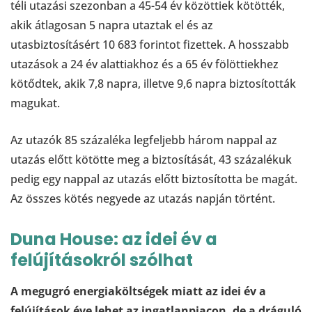
téli utazási szezonban a 45-54 év közöttiek kötötték,
akik átlagosan 5 napra utaztak el és az
utasbiztosításért 10 683 forintot fizettek. A hosszabb
utazások a 24 év alattiakhoz és a 65 év fölöttiekhez
kötődtek, akik 7,8 napra, illetve 9,6 napra biztosították
magukat.
Az utazók 85 százaléka legfeljebb három nappal az
utazás előtt kötötte meg a biztosítását, 43 százalékuk
pedig egy nappal az utazás előtt biztosította be magát.
Az összes kötés negyede az utazás napján történt.
Duna House: az idei év a
felújításokról szólhat
A megugró energiaköltségek miatt az idei év a
felújítások éve lehet az ingatlanpiacon, de a dráguló