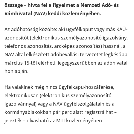
összege – hívta fel a figyelmet a Nemzeti Adó- és
Vámhivatal (NAV) keddi közleményében.
Az adóhatóság közölte: aki ügyfélkaput vagy más KAÜ-
azonosítót (elektronikus személyazonosító igazolvány,
telefonos azonosítás, arcképes azonosítás) használ, a
NAV által elkészített adóbevallási tervezetet legkésőbb
március 15-től elérheti, legegyszerűbben az adóhivatal
honlapján.
Ha valakinek még nincs ügyfélkapu-hozzáférése,
elektronikusan (elektronikus személyazonosító
igazolvánnyal) vagy a NAV ügyfélszolgálatain és a
kormányablakokban pár perc alatt regisztrálhat –
jelezték – olvasható az MTI közleményében.