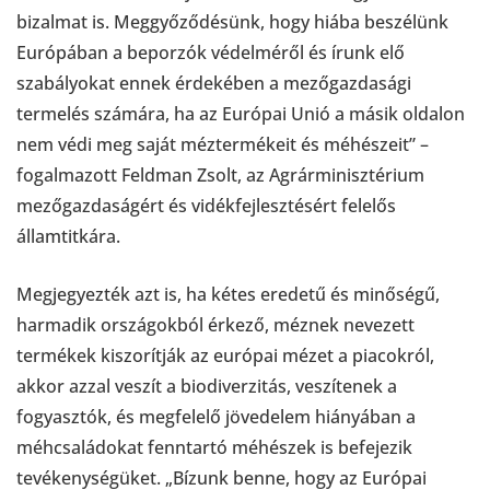
bizalmat is. Meggyőződésünk, hogy hiába beszélünk
Európában a beporzók védelméről és írunk elő
szabályokat ennek érdekében a mezőgazdasági
termelés számára, ha az Európai Unió a másik oldalon
nem védi meg saját méztermékeit és méhészeit” –
fogalmazott Feldman Zsolt, az Agrárminisztérium
mezőgazdaságért és vidékfejlesztésért felelős
államtitkára.
Megjegyezték azt is, ha kétes eredetű és minőségű,
harmadik országokból érkező, méznek nevezett
termékek kiszorítják az európai mézet a piacokról,
akkor azzal veszít a biodiverzitás, veszítenek a
fogyasztók, és megfelelő jövedelem hiányában a
méhcsaládokat fenntartó méhészek is befejezik
tevékenységüket. „Bízunk benne, hogy az Európai