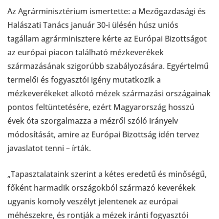
Az Agrárminisztérium ismertette: a Mezőgazdasági és
Halászati Tanács január 30-i ülésén húsz uniós
tagállam agrárminisztere kérte az Európai Bizottságot
az európai piacon található mézkeverékek
származásának szigorúbb szabályozására. Egyértelmű
termelői és fogyasztói igény mutatkozik a
mézkeverékeket alkotó mézek származási országainak
pontos feltüntetésére, ezért Magyarország hosszú
évek óta szorgalmazza a mézről szóló irányelv
módosítását, amire az Európai Bizottság idén tervez
javaslatot tenni – írták.
„Tapasztalataink szerint a kétes eredetű és minőségű,
főként harmadik országokból származó keverékek
ugyanis komoly veszélyt jelentenek az európai
méhészekre, és rontják a mézek iránti fogyasztói