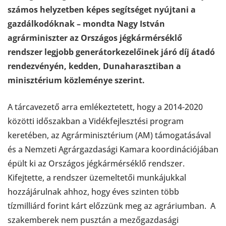
számos helyzetben képes segítséget nyújtani a
gazdálkodóknak – mondta Nagy István
agrárminiszter az Országos jégkármérséklő
rendszer legjobb generátorkezelőinek járó díj átadó
rendezvényén, kedden, Dunaharasztiban a
minisztérium közleménye szerint.
A tárcavezető arra emlékeztetett, hogy a 2014-2020
közötti időszakban a Vidékfejlesztési program
keretében, az Agrárminisztérium (AM) támogatásával
és a Nemzeti Agrárgazdasági Kamara koordinációjában
épült ki az Országos jégkármérséklő rendszer.
Kifejtette, a rendszer üzemeltetői munkájukkal
hozzájárulnak ahhoz, hogy éves szinten több
tízmilliárd forint kárt előzzünk meg az agráriumban. A
szakemberek nem pusztán a mezőgazdasági