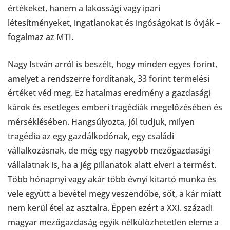
értékeket, hanem a lakossági vagy ipari
létesítményeket, ingatlanokat és ingóságokat is óvják –
fogalmaz az MTI.
Nagy István arról is beszélt, hogy minden egyes forint,
amelyet a rendszerre fordítanak, 33 forint termelési
értéket véd meg. Ez hatalmas eredmény a gazdasági
károk és esetleges emberi tragédiák megelőzésében és
mérséklésében. Hangsúlyozta, jól tudjuk, milyen
tragédia az egy gazdálkodónak, egy családi
vállalkozásnak, de még egy nagyobb mezőgazdasági
vállalatnak is, ha a jég pillanatok alatt elveri a termést.
Több hónapnyi vagy akár több évnyi kitartó munka és
vele együtt a bevétel megy veszendőbe, sőt, a kár miatt
nem kerül étel az asztalra. Éppen ezért a XXI. századi
magyar mezőgazdaság egyik nélkülözhetetlen eleme a