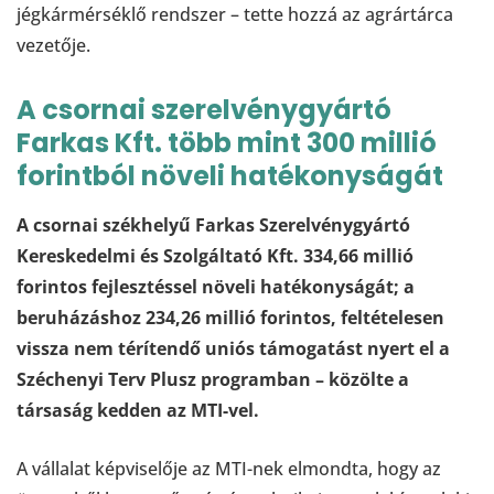
jégkármérséklő rendszer – tette hozzá az agrártárca
vezetője.
A csornai szerelvénygyártó
Farkas Kft. több mint 300 millió
forintból növeli hatékonyságát
A csornai székhelyű Farkas Szerelvénygyártó
Kereskedelmi és Szolgáltató Kft. 334,66 millió
forintos fejlesztéssel növeli hatékonyságát; a
beruházáshoz 234,26 millió forintos, feltételesen
vissza nem térítendő uniós támogatást nyert el a
Széchenyi Terv Plusz programban – közölte a
társaság kedden az MTI-vel.
A vállalat képviselője az MTI-nek elmondta, hogy az