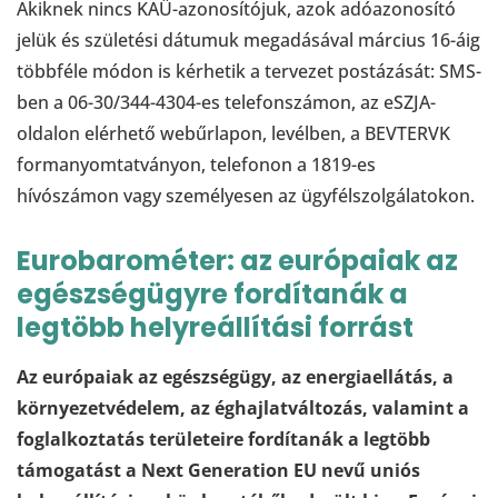
Akiknek nincs KAÜ-azonosítójuk, azok adóazonosító
jelük és születési dátumuk megadásával március 16-áig
többféle módon is kérhetik a tervezet postázását: SMS-
ben a 06-30/344-4304-es telefonszámon, az eSZJA-
oldalon elérhető webűrlapon, levélben, a BEVTERVK
formanyomtatványon, telefonon a 1819-es
hívószámon vagy személyesen az ügyfélszolgálatokon.
Eurobarométer: az európaiak az
egészségügyre fordítanák a
legtöbb helyreállítási forrást
Az európaiak az egészségügy, az energiaellátás, a
környezetvédelem, az éghajlatváltozás, valamint a
foglalkoztatás területeire fordítanák a legtöbb
támogatást a Next Generation EU nevű uniós