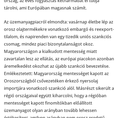
ország, az éves fogyasztás kétharmadát el tudja
tárolni, ami Európában magasnak számít.
Az üzemanyagpiacról elmondta: vasárnap életbe lép az
orosz olajtermékekre vonatkozó embargó és reexport-
tilalom, és napirenden van egy tizedik uniós szankciós
csomag, mindez piaci bizonytalanságot okoz.
Magyarországon a kialkudott mentesség miatt
zavartalan lesz az ellátás, az európai piacokon azonban
áremelkedést okozhat az újabb szankció bevezetése.
Emlékeztetett: Magyarország mentességet kapott az
Oroszországból csővezetéken érkező nyersolaj
importjára vonatkozó szankció alól. Másrészt sikerült a
régió országaival együtt kiharcolni, hogy a régióban
mentességet kapott finomítókban előállított
üzemanyagot olyan arányban tovább lehessen
értékesíteni, amilyen arányban nem orosz eredetű