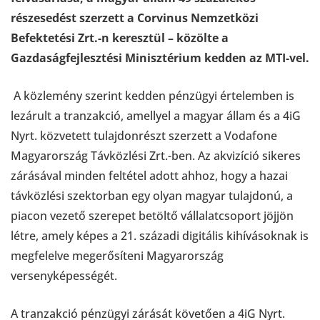
részesedést szerzett a Corvinus Nemzetközi
Befektetési Zrt.-n keresztül – közölte a
Gazdaságfejlesztési Minisztérium kedden az MTI-vel.
A közlemény szerint kedden pénzügyi értelemben is
lezárult a tranzakció, amellyel a magyar állam és a 4iG
Nyrt. közvetett tulajdonrészt szerzett a Vodafone
Magyarország Távközlési Zrt.-ben. Az akvizíció sikeres
zárásával minden feltétel adott ahhoz, hogy a hazai
távközlési szektorban egy olyan magyar tulajdonú, a
piacon vezető szerepet betöltő vállalatcsoport jöjjön
létre, amely képes a 21. századi digitális kihívásoknak is
megfelelve megerősíteni Magyarország
versenyképességét.
A tranzakció pénzügyi zárását követően a 4iG Nyrt.