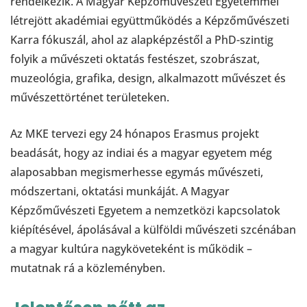
rendelkezik. A Magyar Képzőművészeti Egyetemmel
létrejött akadémiai együttműködés a Képzőművészeti
Karra fókuszál, ahol az alapképzéstől a PhD-szintig
folyik a művészeti oktatás festészet, szobrászat,
muzeológia, grafika, design, alkalmazott művészet és
művészettörténet területeken.
Az MKE tervezi egy 24 hónapos Erasmus projekt
beadását, hogy az indiai és a magyar egyetem még
alaposabban megismerhesse egymás művészeti,
módszertani, oktatási munkáját. A Magyar
Képzőművészeti Egyetem a nemzetközi kapcsolatok
kiépítésével, ápolásával a külföldi művészeti szcénában
a magyar kultúra nagyköveteként is működik –
mutatnak rá a közleményben.