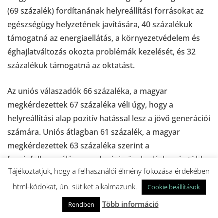
(69 százalék) fordítanának helyreállítási forrásokat az
egészségügy helyzetének javítására, 40 százalékuk
támogatná az energiaellátás, a környezetvédelem és
éghajlatváltozás okozta problémák kezelését, és 32
százalékuk támogatná az oktatást.
Az uniós válaszadók 66 százaléka, a magyar
megkérdezettek 67 százaléka véli úgy, hogy a
helyreállítási alap pozitív hatással lesz a jövő generációi
számára. Uniós átlagban 61 százalék, a magyar
megkérdezettek 63 százaléka szerint a
forrásfelhasználás a gazdasági növekedéshez és több
Tájékoztatjuk, hogy a felhasználói élmény fokozása érdekében
munkahely teremtéséhez fog vezetni. A
megkérdezettek uniós szinten 35 százalékban,
html-kódokat, ún. sütiket alkalmazunk.
Cookie beállítások
Magyarországon 37 százalékban gondolják úgy, hogy a
Több információ
Rendben
helyreállítási eszköz pozitív hatással lesz személyes