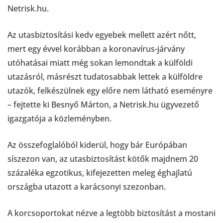
Netrisk.hu.
Az utasbiztosítási kedv egyebek mellett azért nőtt,
mert egy évvel korábban a koronavírus-járvány
utóhatásai miatt még sokan lemondtak a külföldi
utazásról, másrészt tudatosabbak lettek a külföldre
utazók, felkészülnek egy előre nem látható eseményre
– fejtette ki Besnyő Márton, a Netrisk.hu ügyvezető
igazgatója a közleményben.
Az összefoglalóból kiderül, hogy bár Európában
síszezon van, az utasbiztosítást kötők majdnem 20
százaléka egzotikus, kifejezetten meleg éghajlatú
országba utazott a karácsonyi szezonban.
A korcsoportokat nézve a legtöbb biztosítást a mostani