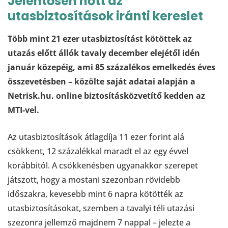
Jelentősen nőtt az
utasbiztosítások iránti kereslet
Több mint 21 ezer utasbiztosítást kötöttek az
utazás előtt állók tavaly december elejétől idén
január közepéig, ami 85 százalékos emelkedés éves
összevetésben – közölte saját adatai alapján a
Netrisk.hu. online biztosításközvetítő kedden az
MTI-vel.
Az utasbiztosítások átlagdíja 11 ezer forint alá
csökkent, 12 százalékkal maradt el az egy évvel
korábbitól. A csökkenésben ugyanakkor szerepet
játszott, hogy a mostani szezonban rövidebb
időszakra, kevesebb mint 6 napra kötötték az
utasbiztosításokat, szemben a tavalyi téli utazási
szezonra jellemző majdnem 7 nappal – jelezte a