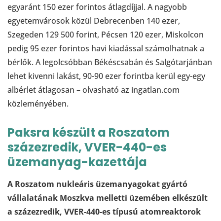
egyaránt 150 ezer forintos átlagdíjjal. A nagyobb
egyetemvárosok közül Debrecenben 140 ezer,
Szegeden 129 500 forint, Pécsen 120 ezer, Miskolcon
pedig 95 ezer forintos havi kiadással számolhatnak a
bérlők. A legolcsóbban Békéscsabán és Salgótarjánban
lehet kivenni lakást, 90-90 ezer forintba kerül egy-egy
albérlet átlagosan – olvasható az ingatlan.com
közleményében.
Paksra készült a Roszatom
százezredik, VVER-440-es
üzemanyag-kazettája
A Roszatom nukleáris üzemanyagokat gyártó
vállalatának Moszkva melletti üzemében elkészült
a százezredik, VVER-440-es típusú atomreaktorok