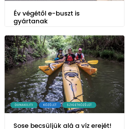
Év végétől e-buszt is
gyártanak
DUNAKILITI
KÖZÉLET
SZIGETKÖZÉLET
Sose becsüljük alá a víz erejét!