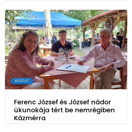
KÖZÉLET
Ferenc József és József nádor
ükunokája tért be nemrégiben
Kázmérra