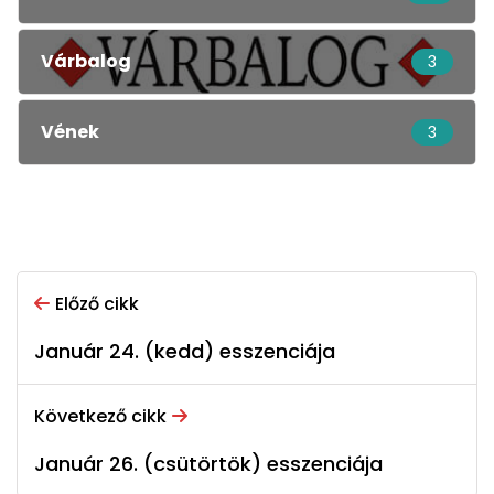
Várbalog
3
Vének
3
Előző cikk
Január 24. (kedd) esszenciája
Következő cikk
Január 26. (csütörtök) esszenciája