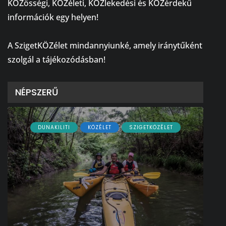
KÖZösségi, KÖZéleti, KÖZlekedési és KÖZérdekű
információk egy helyen!
⠀
A SzigetKÖZélet mindannyiunké, amely iránytűként
szolgál a tájékozódásban!
NÉPSZERŰ
DUNAKILITI
KÖZÉLET
SZIGETKÖZÉLET