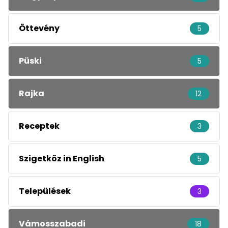
Öttevény
5
Püski
5
Rajka
12
Receptek
3
Szigetköz in English
5
Települések
3
Vámosszabadi
18