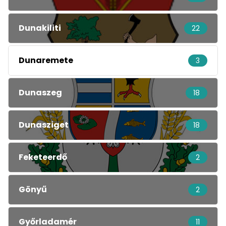
Dunakiliti
22
Dunaremete
3
Dunaszeg
18
Dunasziget
18
Feketeerdő
2
Gönyű
2
Győrladamér
11