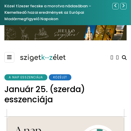
Közel tízezer fecske a morotva nádasában –
Ferenc Józs
Kiemelkedő hazai eredmények az Európai
nemrégibe
Madármegfigyelő Napokon
A NAP ESSZENCIÁJA
KÖZÉLET
Január 25. (szerda)
esszenciája