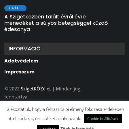
KÖZÉLET
A Szigetközben talált évről évre
menedéket a súlyos betegséggel küzdő
édesanya
INFORMÁCIÓ
Adatvédelem
Impresszum
© 2022
SzigetKÖZélet
| Minden jog
fenntartva
A weboldalt készítette:
BFDesign Stúdió
Tájékoztatjuk, hogy a felhasználói élmény fokozása érdekében
html-kódokat, ún. sütiket alkalmazunk.
Cookie beállítások
Több információ