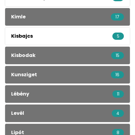
Kimle
17
Kisbajcs
5
Kisbodak
15
Kunsziget
16
Lébény
11
Levél
4
Lipót
8