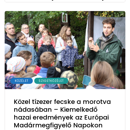
KÖZÉLET
SZIGETKÖZÉLET
Közel tízezer fecske a morotva
nádasában – Kiemelkedő
hazai eredmények az Európai
Madármegfigyelő Napokon