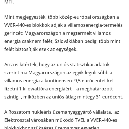
MTI.
Mint megjegyezték, több közép-európai országban a
VVER-440-es blokkok adják a villamosenergia-termelés
gerincét: Magyarországon a megtermelt villamos
energia csaknem felét, Szlovákiában pedig több mint
felét biztosítják ezek az egységek.
Arra is kitértek, hogy az uniós statisztikai adatok
szerint ma Magyarországon az egyik legolcsóbb a
villamos energia a kontinensen: 9,5 eurócentet kell
fizetni 1 kilowattóra energiáért – a meghatározott
szintig -, miközben az uniós átlag mintegy 31 eurócent.
A Roszatom nukleáris üzemanyaggyártó vállalata, az
Elektrosztal városában működő TVEL a VVER-440-es
blokkokhoz szükséges üzemanyag egyetlen,