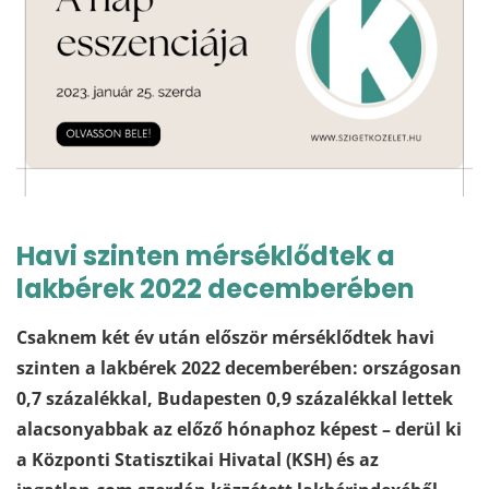
Havi szinten mérséklődtek a
lakbérek 2022 decemberében
Csaknem két év után először mérséklődtek havi
szinten a lakbérek 2022 decemberében: országosan
0,7 százalékkal, Budapesten 0,9 százalékkal lettek
alacsonyabbak az előző hónaphoz képest – derül ki
a Központi Statisztikai Hivatal (KSH) és az