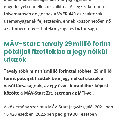
engedéllyel rendelkező szállítója. A cég szakemberei
folyamatosan dolgoznak a VVER-440-es reaktorok
üzemanyagának fejlesztésén, ennek köszönhetően nő
az atomerőművek hatékonysága és biztonsága.
MÁV-Start: tavaly 29 millió forint
pótdíjat fizettek be a jegy nélkül
utazók
Tavaly több mint tízmillió forinttal többet, 29 millió
forint pótdíjat fizettek be a jegy nélkül utazók a
vasúttársaságnak, az egy évvel korábbihoz képest –
közölte a MÁV-Start Zrt. szerdán az MTI-vel.
A közlemény szerint a MÁV-Start jegyvizsgálói 2021-ben
16 420 esetben, 2022-ben pedig 19 301 esetben