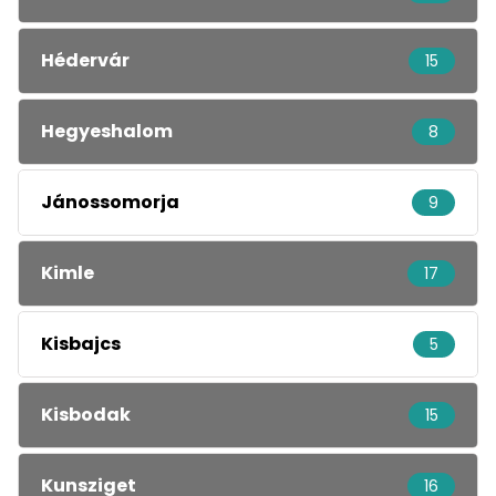
Hédervár
15
Hegyeshalom
8
Jánossomorja
9
Kimle
17
Kisbajcs
5
Kisbodak
15
Kunsziget
16