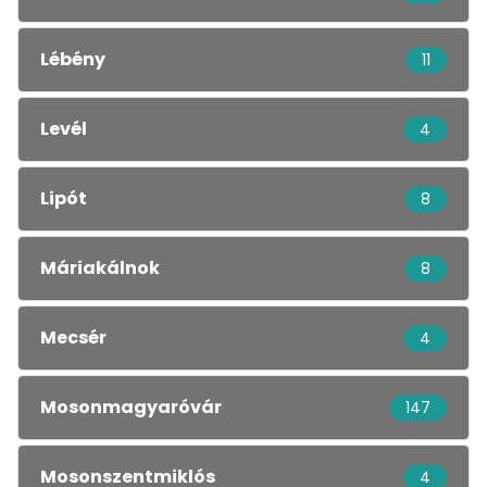
Lébény
11
Levél
4
Lipót
8
Máriakálnok
8
Mecsér
4
Mosonmagyaróvár
147
Mosonszentmiklós
4