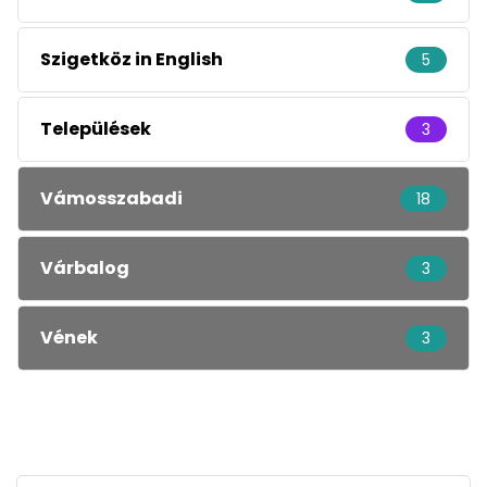
Szigetköz in English
5
Települések
3
Vámosszabadi
18
Várbalog
3
Vének
3