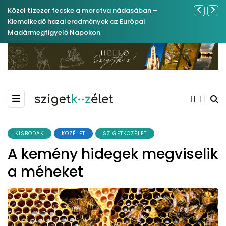
Közel tízezer fecske a morotva nádasában –
Ferenc Józs
Kiemelkedő hazai eredmények az Európai
nemrégibe
Madármegfigyelő Napokon
KISBODAK
KÖZÉLET
SZIGETKÖZÉLET
A kemény hidegek megviselik
a méheket