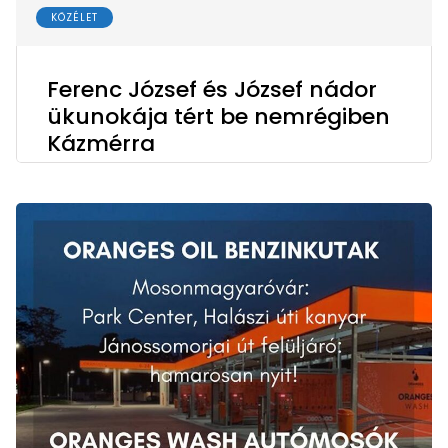
KÖZÉLET
Ferenc József és József nádor
ükunokája tért be nemrégiben
Kázmérra