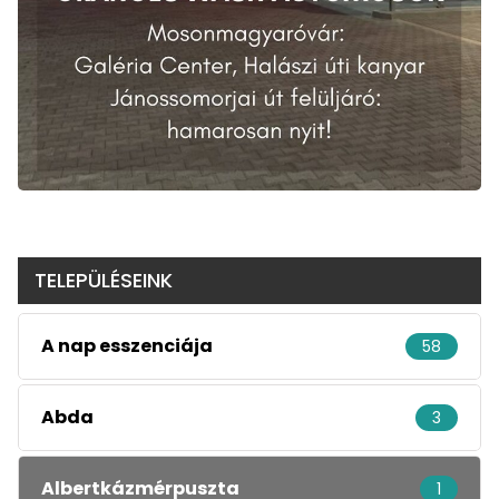
TELEPÜLÉSEINK
A nap esszenciája
58
Abda
3
Albertkázmérpuszta
1