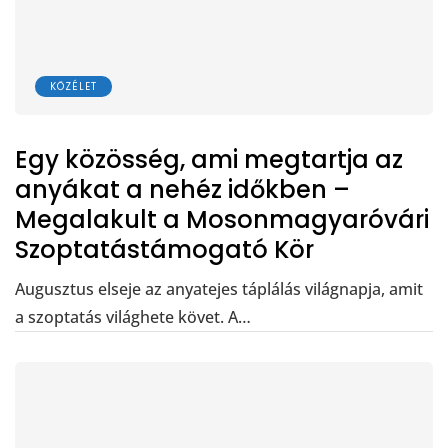
KÖZÉLET
Egy közösség, ami megtartja az
anyákat a nehéz időkben –
Megalakult a Mosonmagyaróvári
Szoptatástámogató Kör
Augusztus elseje az anyatejes táplálás világnapja, amit
a szoptatás világhete követ. A…