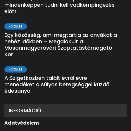
mindenképpen tudni kell vadkempingezés
előtt
KÖZÉLET
Egy közösség, ami megtartja az anyákat a
nehéz időkben – Megalakult a
Mosonmagyaróvári Szoptatástámogató
Kör
KÖZÉLET
A Szigetközben talált évről évre
menedéket a súlyos betegséggel küzdő
édesanya
INFORMÁCIÓ
Adatvédelem