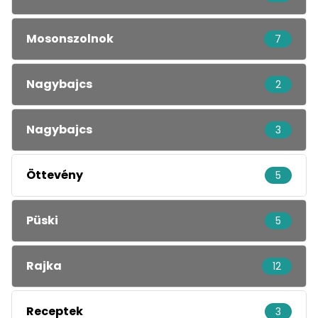
Mosonszolnok
7
Nagybajcs
2
Nagybajcs
3
Öttevény
5
Püski
5
Rajka
12
Receptek
3