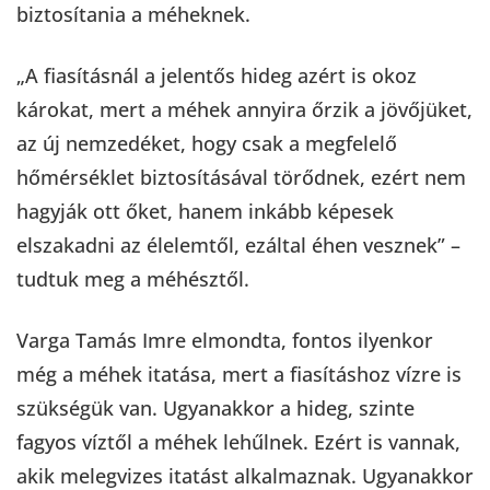
biztosítania a méheknek.
„A fiasításnál a jelentős hideg azért is okoz
károkat, mert a méhek annyira őrzik a jövőjüket,
az új nemzedéket, hogy csak a megfelelő
hőmérséklet biztosításával törődnek, ezért nem
hagyják ott őket, hanem inkább képesek
elszakadni az élelemtől, ezáltal éhen vesznek” –
tudtuk meg a méhésztől.
Varga Tamás Imre elmondta, fontos ilyenkor
még a méhek itatása, mert a fiasításhoz vízre is
szükségük van. Ugyanakkor a hideg, szinte
fagyos víztől a méhek lehűlnek. Ezért is vannak,
akik melegvizes itatást alkalmaznak. Ugyanakkor