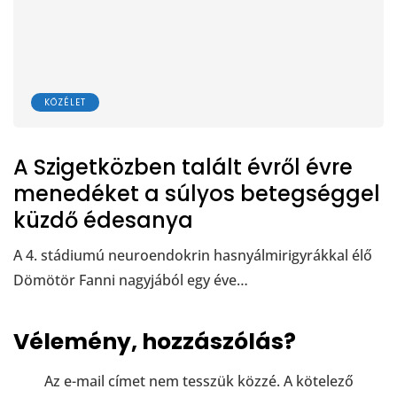
KÖZÉLET
A Szigetközben talált évről évre
menedéket a súlyos betegséggel
küzdő édesanya
A 4. stádiumú neuroendokrin hasnyálmirigyrákkal élő
Dömötör Fanni nagyjából egy éve…
Vélemény, hozzászólás?
Az e-mail címet nem tesszük közzé.
A kötelező