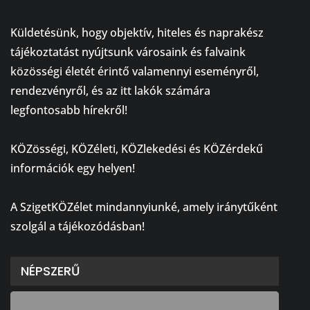
⠀
Küldetésünk, hogy objektív, hiteles és naprakész
tájékoztatást nyújtsunk városaink és falvaink
közösségi életét érintő valamennyi eseményről,
rendezvényről, és az itt lakók számára
legfontosabb hírekről!
⠀
KÖZösségi, KÖZéleti, KÖZlekedési és KÖZérdekű
információk egy helyen!
⠀
A SzigetKÖZélet mindannyiunké, amely iránytűként
szolgál a tájékozódásban!
NÉPSZERŰ