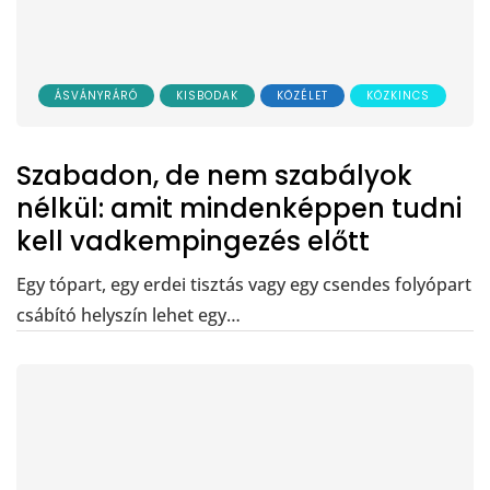
ÁSVÁNYRÁRÓ
KISBODAK
KÖZÉLET
KÖZKINCS
Szabadon, de nem szabályok
nélkül: amit mindenképpen tudni
kell vadkempingezés előtt
Egy tópart, egy erdei tisztás vagy egy csendes folyópart
csábító helyszín lehet egy…