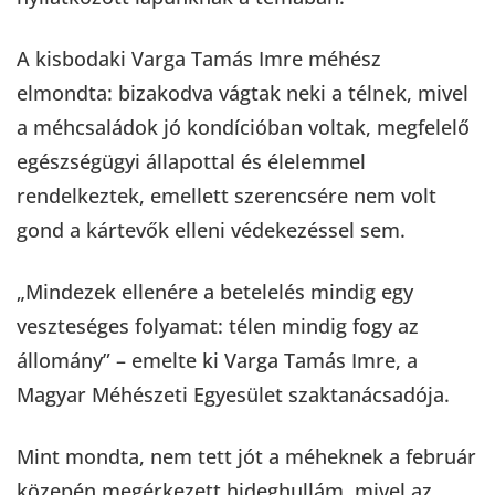
A kisbodaki Varga Tamás Imre méhész
elmondta: bizakodva vágtak neki a télnek, mivel
a méhcsaládok jó kondícióban voltak, megfelelő
egészségügyi állapottal és élelemmel
rendelkeztek, emellett szerencsére nem volt
gond a kártevők elleni védekezéssel sem.
„Mindezek ellenére a betelelés mindig egy
veszteséges folyamat: télen mindig fogy az
állomány” – emelte ki Varga Tamás Imre, a
Magyar Méhészeti Egyesület szaktanácsadója.
Mint mondta, nem tett jót a méheknek a február
közepén megérkezett hideghullám, mivel az