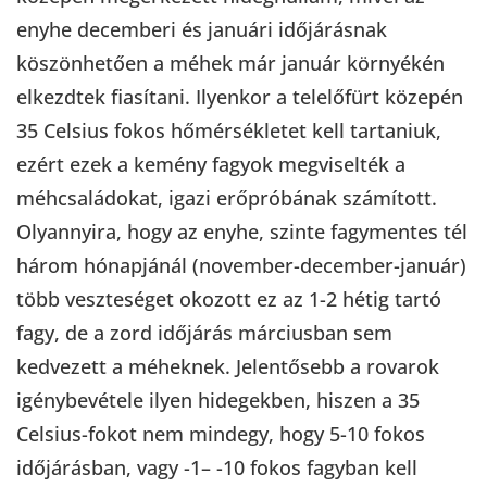
enyhe decemberi és januári időjárásnak
köszönhetően a méhek már január környékén
elkezdtek fiasítani. Ilyenkor a telelőfürt közepén
35 Celsius fokos hőmérsékletet kell tartaniuk,
ezért ezek a kemény fagyok megviselték a
méhcsaládokat, igazi erőpróbának számított.
Olyannyira, hogy az enyhe, szinte fagymentes tél
három hónapjánál (november-december-január)
több veszteséget okozott ez az 1-2 hétig tartó
fagy, de a zord időjárás márciusban sem
kedvezett a méheknek. Jelentősebb a rovarok
igénybevétele ilyen hidegekben, hiszen a 35
Celsius-fokot nem mindegy, hogy 5-10 fokos
időjárásban, vagy -1– -10 fokos fagyban kell