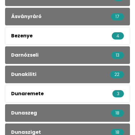
Ásványráró
17
Bezenye
4
Darnózseli
13
Dunakiliti
22
Dunaremete
3
Dunaszeg
18
Dunasziget
18