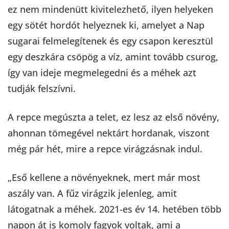
ez nem mindenütt kivitelezhető, ilyen helyeken
egy sötét hordót helyeznek ki, amelyet a Nap
sugarai felmelegítenek és egy csapon keresztül
egy deszkára csöpög a víz, amint tovább csurog,
így van ideje megmelegedni és a méhek azt
tudják felszívni.
A repce megúszta a telet, ez lesz az első növény,
ahonnan tömegével nektárt hordanak, viszont
még pár hét, mire a repce virágzásnak indul.
„Eső kellene a növényeknek, mert már most
aszály van. A fűz virágzik jelenleg, amit
látogatnak a méhek. 2021-es év 14. hetében több
napon át is komoly fagyok voltak, ami a