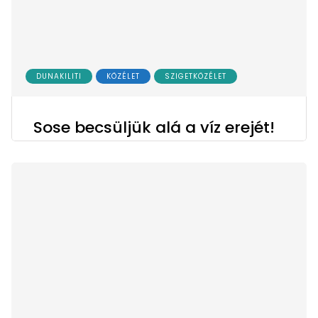
DUNAKILITI
KÖZÉLET
SZIGETKÖZÉLET
Sose becsüljük alá a víz erejét!