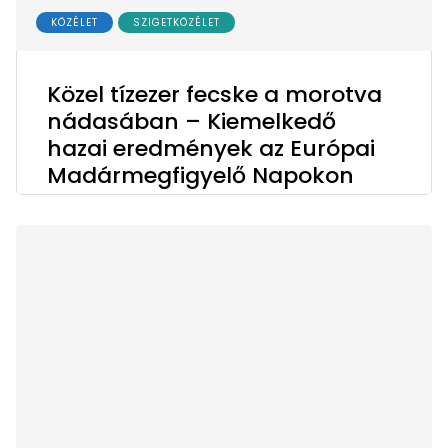
KÖZÉLET
SZIGETKÖZÉLET
Közel tízezer fecske a morotva
nádasában – Kiemelkedő
hazai eredmények az Európai
Madármegfigyelő Napokon