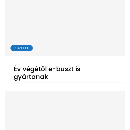
KÖZÉLET
Év végétől e-buszt is
gyártanak