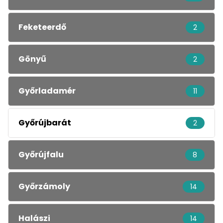
Feketeerdő
2
Gönyű
2
Győrladamér
11
Győrújbarát
2
Győrújfalu
8
Győrzámoly
14
Halászi
14